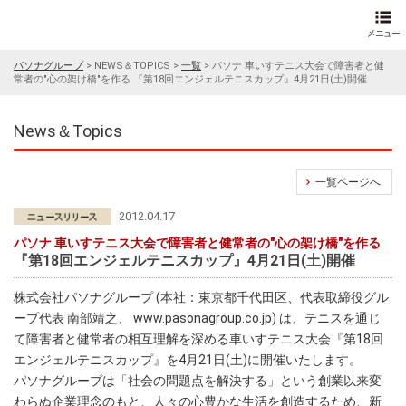
パソナグループ
>
NEWS＆TOPICS
>
一覧
>
パソナ 車いすテニス大会で障害者と健
常者の"心の架け橋"を作る 『第18回エンジェルテニスカップ』4月21日(土)開催
News＆Topics
一覧ページへ
2012.04.17
パソナ 車いすテニス大会で障害者と健常者の"心の架け橋"を作る
『第18回エンジェルテニスカップ』4月21日(土)開催
株式会社パソナグループ (本社：東京都千代田区、代表取締役グル
ープ代表 南部靖之、
www.pasonagroup.co.jp
) は、テニスを通じ
て障害者と健常者の相互理解を深める車いすテニス大会『第18回
エンジェルテニスカップ』を4月21日(土)に開催いたします。
パソナグループは「社会の問題点を解決する」という創業以来変
わらぬ企業理念のもと、人々の心豊かな生活を創造するため、新