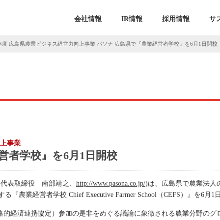
会社情報
IR情報
採用情報
サ
年度 広島県農業ビジネス経営力向上事業 パソナ 広島県で『農業経営者学校』を6月1日開校
向上事業
営者学校』を6月1日開校
、代表取締役 南部靖之、
http://www.pasona.co.jp/
)は、広島県で農業法人
経営者学校 Chief Executive Farmer School（CEFS）』
戦略的経済連携協定）参加の是非をめぐる議論に象徴される農業分野のグ