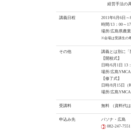
経営手法の
講義日程
2011年6月6日
時間/13：00～1
場所/広島県農業
※会場は受講生の
その他
講義とは別に「
【開校式】
日時/6月1日 13：
場所/広島YMC
【修了式】
日時/8月15日
場所/広島YMC
受講料
無料 （資料代
申込み先
パソナ・広島
082-247-7551