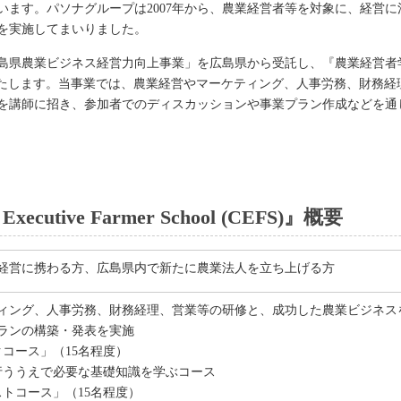
います。パソナグループは2007年から、農業経営者等を対象に、経営
を実施してまいりました。
業ビジネス経営力向上事業」を広島県から受託し、『農業経営者学校 Chief E
）に開校いたします。当事業では、農業経営やマーケティング、人事労務、財
を講師に招き、参加者でのディスカッションや事業プラン作成などを通
cutive Farmer School (CEFS)』概要
経営に携わる方、広島県内で新たに農業法人を立ち上げる方
ィング、人事労務、財務経理、営業等の研修と、成功した農業ビジネス
ランの構築・発表を実施
ックコース」（15名程度）
行ううえで必要な基礎知識を学ぶコース
ンストコース」（15名程度）