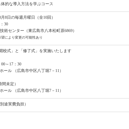
具体的な導入方法を学ぶコース
～8月8日の毎週月曜日（全10回）
7：30
技術センター（東広島市八本松町原6869）
希望により変更の可能性あり
開校式」と「修了式」を実施いたします
00～17：30
Aホール （広島市中区八丁堀7－11）
（時間未定）
Aホール （広島市中区八丁堀7－11）
は別途実費負担）