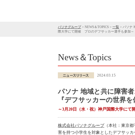
パソナグループ
>
NEWS＆TOPICS
>
一覧
>
パソナ
際大学にて開催 プロのデフサッカー選手も参加～
News＆Topics
2024.03.15
パソナ 地域と共に障害
『デフサッカーの世界を
～3月20日（水・祝）神戸国際大学にて
株式会社パソナグループ
（本社：東京都
害を持つ小学生を対象としたデフサッカー