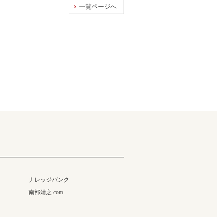
一覧ページへ
ナレッジバンク
南部靖之.com