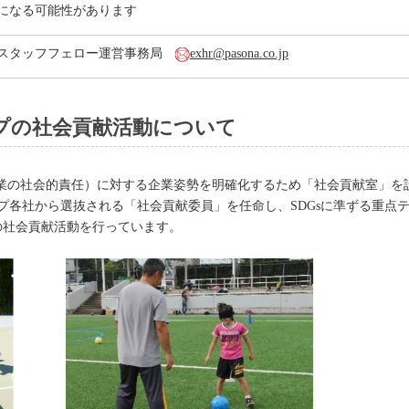
になる可能性があります
プスタッフフェロー運営事務局
exhr@pasona.co.jp
プの社会貢献活動について
（企業の社会的責任）に対する企業姿勢を明確化するため「社会貢献室」
プ各社から選抜される「社会貢献委員」を任命し、SDGsに準ずる重点
の社会貢献活動を行っています。