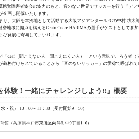
団法人兵庫県聴覚障害者協会の協力のもと、音のない世界でサッカーを行う『
が企画し開催いたします。
まり、大阪を本拠地として活動する大阪アジアンタールFCの中村 功太
兵庫県播磨地域に拠点を構えるCento Cuore HARIMAの選手がゲスト
よび発展に寄与してまいります。
で「deaf（聞こえない人、聞こえにくい人）」という意味で、ろう者
が義務付けられていることから「音のないサッカー」の愛称で呼ばれて
を体験！一緒にチャレンジしよう!!』概要
日（水・祝） 10：00～11：30（受付開始9：50）
体育館（兵庫県神戸市東灘区向洋町中9丁目1−6）