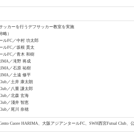
サッカーを行うデフサッカー教室を実施
称略）
ールFC／中村 功太郎
ールFC／坂根 貫太
ールFC／青木 和樹
 HARIMA／滝野 将成
 HARIMA／石原 祐樹
 HARIMA／土遠 修平
 Club／土井 康太朗
 Club／八重 謙太郎
 Club／北森 玄海
 Club／淺井 智恵
l Club／尾川 奈穂
nto Cuore HARIMA、大阪アジアンタールFC、SWH西宮Futsal C