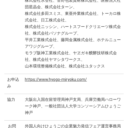
株式会社水登社、菅野包装資材株式会社、医療法人社
団星晶会、株式会社ターン、
株式会社多田スミス、東亜外業株式会社、トーカロ株
式会社、日工株式会社、
株式会社ニッシン、ハートスフードクリエーツ株式会
社、株式会社パソナグループ、
平井工業株式会社、藤岡金属株式会社、ホテルニュー
アワジグループ、
モラブ阪神工業株式会社、ヤヱガキ醗酵技研株式会
社、株式会社ヤマシタワークス、
山本環境整備株式会社、株式会社ユタックス
お申込
https://www.hyogo-miryoku.com/
み
協力
大阪出入国在留管理局神戸支局、兵庫労働局ハローワ
ーク神戸、一般社団法人大学コンソーシアムひょうご
神戸
お問
外国人向けひょうごの企業魅力発信フェア運営事務局