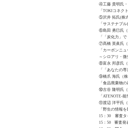
④工藤 貴明氏
「TOKIコネク
⑤沢井 拓氏(株式
「サステナブル
⑥島田 勇巳氏
「「炭化力」で
⑦髙橋 英眞氏
「カーボンニュ
～シロアリ・微
⑧富永 邦彦氏
「「あなたの専
⑨橋爪 海氏（株
「食品廃棄物の
⑩古谷 隆明氏
「ATENOTE
⑪渡辺 洋平氏
「野生の情報を
15：30 審査
15：50 審査