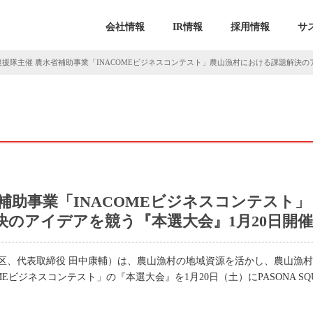
会社情報
IR情報
採用情報
サ
農援隊主催 農水省補助事業「INACOMEビジネスコンテスト」農山漁村における課題解決の
補助事業「INACOMEビジネスコンテスト」
のアイデアを競う『本選大会』1月20日開催
区、代表取締役 田中康輔）は、農山漁村の地域資源を活かし、農山漁
MEビジネスコンテスト」の『本選大会』を1月20日（土）にPASONA S