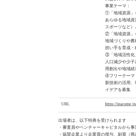
事業テーマ：
①「地域資源」
あらゆる地域資
スポーツなど）
②「地域資源」
地域づくりや農
担い手を育成・
③「地域活性化
人口減少や少子
用創出や地域経
④フリーテーマ
新技術の活用、
イデアを募集
URL
https://inacome.jp
出場者は、以下特典を受けられます
・審査員やベンチャーキャピタルから事
・協賛企業より企業賞の授与、副賞（商