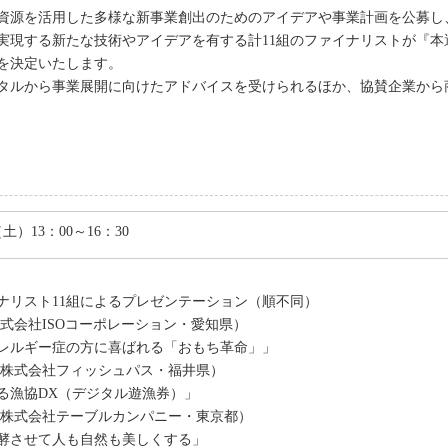
資源を活用した多様な新事業創出のためのアイデアや事業計画を公募し
実現する新たな技術やアイデアを有する計11組のファイナリストが『本
を決定いたします。
タルから事業展開に向けたアドバイスを受けられるほか、協賛企業から
（土）13：00～16：30
イナリスト11組によるプレゼンテーション（順不同）
株式会社ISOコーポレーション・愛知県）
レルギー症の方に喜ばれる「おもち革命」」
（株式会社フィッシュパス・福井県）
る漁協DX（デジタル遊漁券）」
氏（株式会社テーブルカンパニー・東京都）
酵させて人も自然も美しくする」