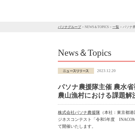
パソナグループ
>
NEWS＆TOPICS
>
一覧
>
パソナ
News＆Topics
2023.12.20
パソナ農援隊主催 農水省
農山漁村における課題解決
株式会社パソナ農援隊
（本社：東京都港
ジネスコンテスト「令和5年度 INACO
て開催いたします。