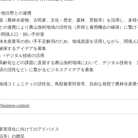
×他分野との連携
源（農林水産物、古民家、文化・歴史、森林、景観等）を活用し、多様
との連携により農山漁村地域の活性化（所得と雇用機会の確保）に繋げ
×関係人口・担い手対策
林水産業等の担い手不足解消のため、地域資源を活用しながら、関係人
確保するアイデアを募集
」×デジタル技術の活用
高齢化などの課題に直面する農山漁村地域において、デジタル技術を 
済の活性など）に繋がるビジネスアイデアを募集
地域コミュニティの活性化、鳥獣被害対策等、自由な発想で農林水産業
/business-contest/
業実現化に向けてのアドバイス
品等）の贈呈