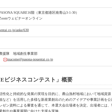
SONA SQUARE16階（東京都港区南青山3-1-30）
Zoomウェビナーオンライン
uentai.co.jp/anke/630
農援隊 地域創生事業部
60
inacome@pasona-nouentai.co.jp
OMEビジネスコンテスト」概要
活性化と持続的な発展の実現を目的に、農山漁村地域において地域資源
観など）を活用した多様な新産業創出のためのアイデアや事業計画を公募
レゼン資料による審査を通じて、本選大会出場者を決定。出場者には、
業創出や事業展開に向けた支援を実施。