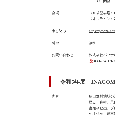
16：30 閉会
会場
〈来場型会場〉PA
〈オンライン〉
申し込み
https://pasona-no
料金
無料
お問い合わせ
株式会社パソナ
03-6734-12
「令和5年度 INAC
内容
農山漁村地域の
歴史、森林、景
書類や動画、プ
の提供や、新事