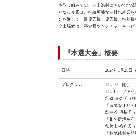
本取り組みでは、農山漁村において地域
となる今回は、持続可能な農林水産業を
ンを通して、最優秀賞・優秀賞・特別賞
全出場者は、審査員やベンチャーキャピ
『本選大会』概要
日時
2024年1月20日
プログラム
13：00 開会
13：15 ファ
①磯 喜久氏（
「農地を守りア
②中谷 優基氏
「川の環境を守
③片山 裕介
「林地残材を発