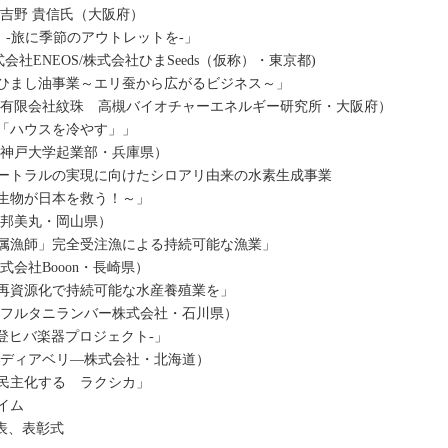
・吉野 貴信氏（大阪府）
ト -旅に季節のアウトレットを-」
会社ENEOS/株式会社ひまSeeds（仮称）・東京都)
ひまし油事業～エリ蚕から広がるビジネス～」
（有限会社紋珠 高槻バイオチャーエネルギー研究所・大阪府）
「ハウスを冷やす」」
（神戸大学起業部・兵庫県）
ートラルの実現に向けたシロアリ由来の水素生成事業
生物が日本を救う！～」
（邦美丸・岡山県）
属漁師」完全受注漁による持続可能な漁業」
式会社Booon・長崎県）
再資源化で持続可能な水産養殖業を」
（フルタニランバー株式会社・石川県）
-能登ヒバ楽器プロジェクト-」
（ディアベリ―株式会社・北海道）
民主化する ラクシカ」
タイム
発表、表彰式