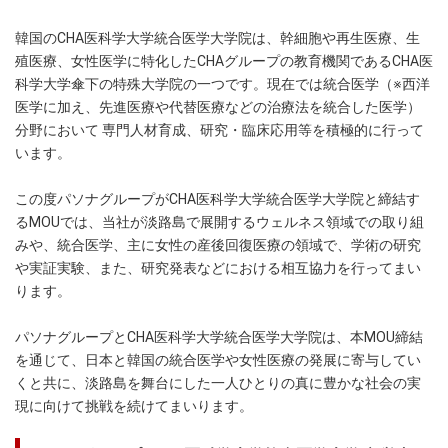
韓国のCHA医科学大学統合医学大学院は、幹細胞や再生医療、生
殖医療、女性医学に特化したCHAグループの教育機関であるCHA医
科学大学傘下の特殊大学院の一つです。現在では統合医学（※西洋
医学に加え、先進医療や代替医療などの治療法を統合した医学）
分野において 専門人材育成、研究・臨床応用等を積極的に行って
います。
この度パソナグループがCHA医科学大学統合医学大学院と締結す
るMOUでは、当社が淡路島で展開するウェルネス領域での取り組
みや、統合医学、主に女性の産後回復医療の領域で、学術の研究
や実証実験、また、研究発表などにおける相互協力を行ってまい
ります。
パソナグループとCHA医科学大学統合医学大学院は、本MOU締結
を通じて、日本と韓国の統合医学や女性医療の発展に寄与してい
くと共に、淡路島を舞台にした一人ひとりの真に豊かな社会の実
現に向けて挑戦を続けてまいります。