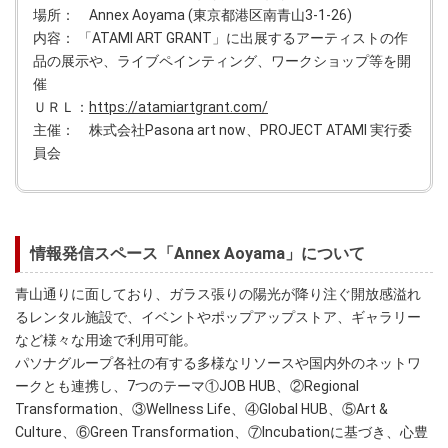
場所： Annex Aoyama (東京都港区南青山3-1-26)
内容： 「ATAMI ART GRANT」に出展するアーティストの作
品の展示や、ライブペインティング、ワークショップ等を開
催
ＵＲＬ：
https://atamiartgrant.com/
主催： 株式会社Pasona art now、PROJECT ATAMI 実行委
員会
情報発信スペース「Annex Aoyama」について
青山通りに面しており、ガラス張りの陽光が降り注ぐ開放感溢れ
るレンタル施設で、イベントやポップアップストア、ギャラリー
など様々な用途で利用可能。
パソナグループ各社の有する多様なリソースや国内外のネットワ
ークとも連携し、7つのテーマ①JOB HUB、②Regional
Transformation、③Wellness Life、④Global HUB、⑤Art &
Culture、⑥Green Transformation、⑦Incubationに基づき、心豊