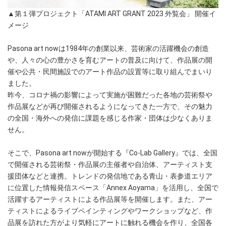
▲第１弾プロジェクト「ATAMI ART GRANT 2023 外覧会」 開催イ
メージ
Pasona art nowは1984年の創業以来、芸術家の活躍機会の創造
や、人々の心の豊かさを育むアートの普及に向けて、作品展の開
催や公共・民間施設でのアート作品の設置等に取り組んでまいり
ました。
昨今、コロナ禍の影響によって実施が困難だった各地の芸術祭や
作品展などが再び開催されるようになってきた一方で、その魅力
の全国・海外への発信に課題を感じる作家・団体は少なくありま
せん。
そこで、Pasona art nowが開始する『Co-Lab Gallery』では、全国
で開催される芸術祭・作品展の主催者や自治体、アーティスト支
援団体などと連携。トレンドの発信地である青山・表参道エリア
に位置した情報発信スペース「Annex Aoyama」を活用し、全国で
活躍するアーティストによる作品展等を開催します。また、アー
ティストによるライブペインティングやワークショップなど、作
品展を訪れた方がより気軽にアートに触れる機会を作り、全国各