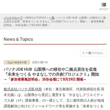
パソナグループ
>
NEWS＆TOPICS
>
一覧
>
パソナJOB HUB 山梨県への移住や二拠
点居住を促進『未来をつくる やまなしでの共創プロジェクト』開始～「参加者募集
説明会」 渋谷会場にて8月29日 開催～
News＆Topics
一覧ページへ
2023.08.14
パソナJOB HUB 山梨県への移住や二拠点居住を促進
『未来をつくる やまなしでの共創プロジェクト』開始
～「参加者募集説明会」 渋谷会場にて8月29日 開催～
株式会社パソナJOB HUB
（本社：東京都港区、代表取締役社長 髙
木元義）は、山梨県から受託し運営する「やまなしクリエイティ
ブ人材（※1）誘致事業」の一環として、主に都市部の人材が地域
課題解決に向けたフィールドワーク等を実施する『未来をつくる