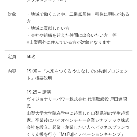
対象
・地域で働くことや、二拠点居住・移住に興味がある
方
・地域に貢献したい方
・会社や組織を超えた仲間に出会いたい方 等
※山梨県外に住んでいる方が対象となります
定員
50名
内容
19:00～
『未来をつくる やまなしでの共創プロジェク
ト』概要説明
19:25～
講演
ヴィジョナリーパワー株式会社 代表取締役 戸田達昭
氏
山梨大学大学院在学中に起業した山梨県初の学生起業
家。卒業後にバイオベンチャー企業シナプテック株式
会社を設立。起業・創業したい人へビジネスプランづ
くり支援を行う「Mt.Fujiイノベーションキャンプ」