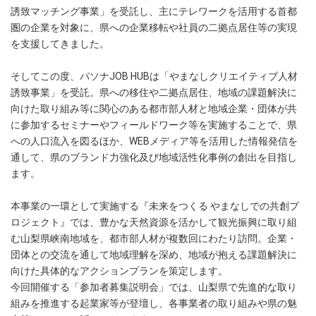
誘致マッチング事業」を受託し、主にテレワークを活用する首都
圏の企業を対象に、県への企業移転や社員の二拠点居住等の実現
を支援してきました。
そしてこの度、パソナJOB HUBは「やまなしクリエイティブ人材
誘致事業」を受託。県への移住や二拠点居住、地域の課題解決に
向けた取り組み等に関心のある都市部人材と地域企業・団体が共
に参加するセミナーやフィールドワーク等を実施することで、県
への人口流入を図るほか、WEBメディア等を活用した情報発信を
通して、県のブランド力強化及び地域活性化事例の創出を目指し
ます。
本事業の一環として実施する『未来をつくる やまなしでの共創プ
ロジェクト』では、豊かな天然資源を活かして観光振興に取り組
む山梨県峡南地域を、都市部人材が複数回にわたり訪問。企業・
団体との交流を通して地域理解を深め、地域が抱える課題解決に
向けた具体的なアクションプランを策定します。
今回開催する「参加者募集説明会」では、山梨県で先進的な取り
組みを推進する起業家等が登壇し、各事業者の取り組みや県の魅