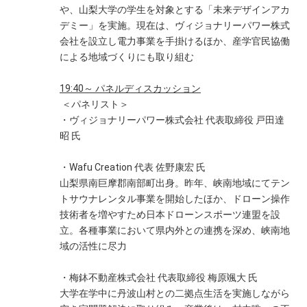
や、山梨大学の学生を対象とする「未来デザインアカ
デミー」を実施。現在は、ヴィジョナリーパワー株式
会社を設立し電力事業を手掛けるほか、産学官民協働
による地域づくりにも取り組む
19:40～
パネルディスカッション
＜パネリスト＞
・ヴィジョナリーパワー株式会社 代表取締役 戸田達
昭 氏
・Wafu Creation 代表 佐野康宏 氏
山梨県南巨摩郡南部町出身。昨年、峡南地域にてテン
トサウナレンタル事業を開始したほか、ドローン操作
技術者を増やすため日本ドローンスポーツ連盟を設
立。各種事業において県内外との連携を深め、峡南地
域の活性に尽力
・梅鉢不動産株式会社 代表取締役 梅原颯大 氏
大学在学中に丹波山村との二拠点生活を実施しながら