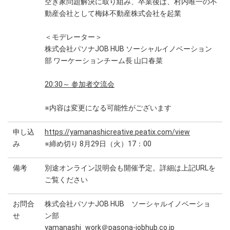
空き家問題解決に取り組み、卒業後は、村内唯一の不
動産会社として梅鉢不動産株式会社を起業
＜モデレーター＞
株式会社パソナJOB HUB ソーシャルイノベーション
部 ワーケーションチーム長 山口春菜
20:30～
参加者交流会
※内容は変更になる可能性がございます
申し込
https://yamanashicreative.peatix.com/view
み
※締め切り 8月29日（火）17：00
備考
別途オンライン説明会も開催予定。詳細は上記URLを
ご覧ください
お問合
株式会社パソナJOB HUB ソーシャルイノベーショ
せ
ン部
yamanashi_work＠pasona-jobhub.co.jp