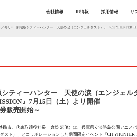
会社情報
IR情報
採用情報
サ
ノモリ×「劇場版シティーハンター 天使の涙（エンジェルダスト）」『CITYHUNTER THE 
版シティーハンター 天使の涙（エンジェル
 MISSION』7月15日（土）より開催
場券販売開始～
淡路市、代表取締役社長 貞松 宏茂）は、兵庫県立淡路島公園アニメ
ト）」とコラボレーションした期間限定イベント『CITYHUNTER THE