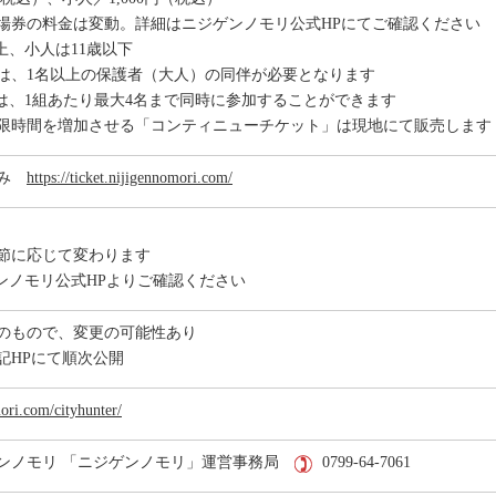
場券の料金は変動。詳細はニジゲンノモリ公式HPにてご確認ください
上、小人は11歳以下
は、1名以上の保護者（大人）の同伴が必要となります
は、1組あたり最大4名まで同時に参加することができます
限時間を増加させる「コンティニューチケット」は現地にて販売します
込み
https://ticket.nijigennomori.com/
節に応じて変わります
ンノモリ公式HPよりご確認ください
のもので、変更の可能性あり
記HPにて順次公開
mori.com/cityhunter/
ンノモリ 「ニジゲンノモリ」運営事務局
0799-64-7061