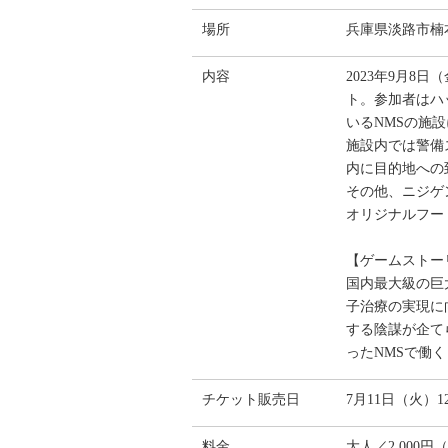
場所
兵庫県淡路市楠本
内容
2023年9月
ト。参加者はハ
いるNMSの施
施設内では警備
内に目的地への
その他、ニジゲ
オリジナルフー
【ゲームストー
国内最大級の巨大
子治療の実現に
する陰謀が企て
ったNMSで働
チケット販売日
7月11日（火）12
料金
大人／2,000円