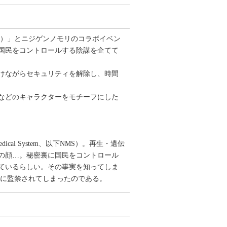
スト）」とニジゲンノモリのコラボイベン
国民をコントロールする陰謀を企てて
けながらセキュリティを解除し、時間
などのキャラクターをモチーフにした
al System、以下NMS）。再生・遺伝
の顔…。秘密裏に国民をコントロール
ているらしい。その事実を知ってしま
Sに監禁されてしまったのである。