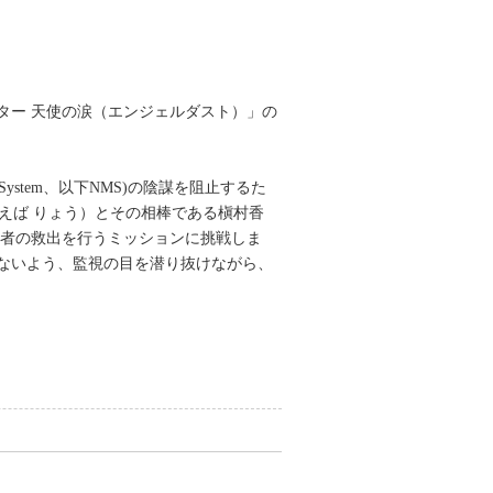
ンター」製作委員会
ター 天使の涙（エンジェルダスト）」の
ystem、以下NMS)の陰謀を阻止するた
えば りょう）とその相棒である槇村香
頼者の救出を行うミッションに挑戦しま
ないよう、監視の目を潜り抜けながら、