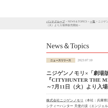
パソナグループ
>
NEWS＆TOPICS
>
一覧
>
ニジゲン
（火）より入場券販売開始～
News＆Topics
2023.07.10
ニジゲンノモリ×「劇場
『CITYHUNTER THE
～7月11日（火）より入
株式会社ニジゲンノモリ
（本社：兵庫県
シティーハンター 天使の涙（エンジェルダス