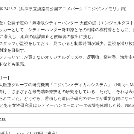
 2425-2（兵庫県立淡路島公園アニメパーク「ニジゲンノモリ」内)
8日（金）公開予定の「劇場版シティーハンター 天使の涙（エンジェルダ
ッカーとして、シティーハンター冴羽獠とその相棒の槇村香とともに、
設に潜入し、組織の陰謀阻止と依頼者の救出に挑む。
スタッフが監視をしており、見つかると制限時間が減少。監視を潜り抜
到達を目指す。
ンノモリでしか買えないオリジナルグッズや、冴羽獠、槇村香、海坊主
ドなども販売。
リー】
医療グループの研究機関「ニジゲンメディカルシステム」（Nijigen Medic
向け、さまざまな最先端医療技術の研究をしている。ただし、それは表
られていた。どうやら、蓄積した遺伝子研究のデータが重要な鍵になっ
くとある女性研究員はシティーハンターにデータ破壊を依頼した後、NM
:00
（税込）、小人／1,000円（税込）