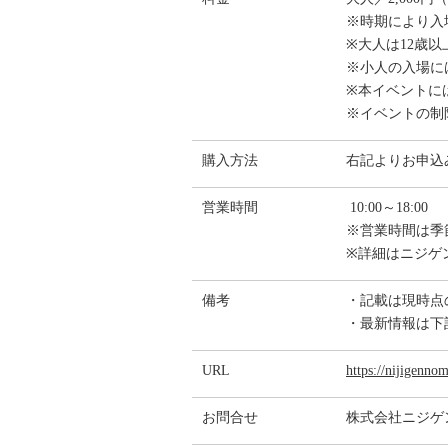
※時期により入
※大人は12歳以
※小人の入場に
※本イベントに
※イベントの制
購入方法
右記よりお申
営業時間
10:00～18:00
※営業時間は季
※詳細はニジゲ
備考
・記載は現時点
・最新情報は下
URL
https://nijigenno
お問合せ
株式会社ニジゲ