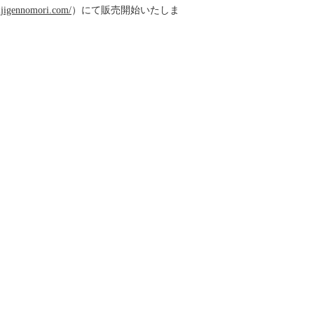
nijigennomori.com/
）にて販売開始いたしま