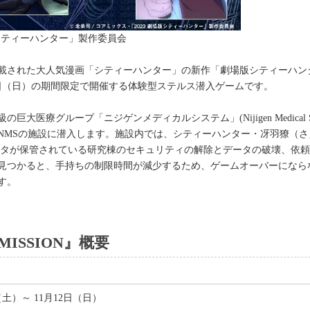
クス・「2023 劇場版シティーハ
載された大人気漫画「シティーハンター」の新作「劇場版シティーハン
12日（日）の期間限定で開催する体験型ステルス潜入ゲームです。
医療グループ「ニジゲンメディカルシステム」(Nijigen Medical S
、NMSの施設に潜入します。施設内では、シティーハンター・冴羽獠（さ
ータが保管されている研究棟のセキュリティの解除とデータの破壊、依
見つかると、手持ちの制限時間が減少するため、ゲームオーバーになら
す。
 MISSION』概要
日（土）～ 11月12日（日）