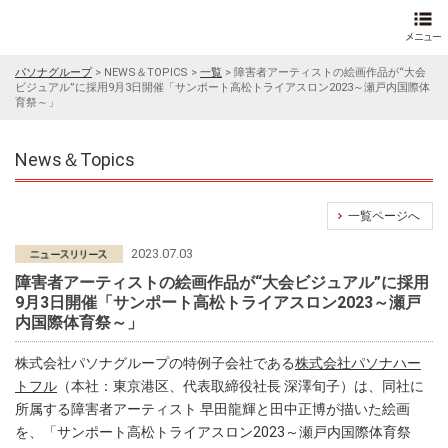
パソナグループ
>
NEWS＆TOPICS
>
一覧
>
障害者アーティストの絵画作品が“大会
ビジュアル”に採用9月3日開催「サンポート高松トライアスロン2023～瀬戸内国際体
育祭～」
News＆Topics
一覧ページへ
2023.07.03
障害者アーティストの絵画作品が“大会ビジュアル”に採用
9月3日開催「サンポート高松トライアスロン2023～瀬戸
内国際体育祭～」
株式会社パソナグループの特例子会社である
株式会社パソナハー
トフル
（本社：東京港区、代表取締役社長 深澤旬子）は、同社に
所属する障害者アーティスト 早田龍輝と田中正博が描いた絵画
を、「サンポート高松トライアスロン2023～瀬戸内国際体育祭