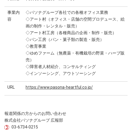
事業内
◇パソナグループ各社での各種オフィス業務
容
◇アート村（オフィス・店舗の空間プロデュース、絵
画の制作・レンタル・販売）
◇アート村工房（各種商品の企画・制作・販売）
◇パン工房（パン・菓子類の製造・販売）
◇教育事業
◇ゆめファーム（無農薬・有機栽培の野菜・ハーブ販
売）
◇障害者人材紹介、コンサルティング
◇インソーシング、アウトソーシング
URL
https://www.pasona-heartful.co.jp/
報道関係の方からのお問い合わせ
株式会社パソナグループ 広報部
03-6734-0215