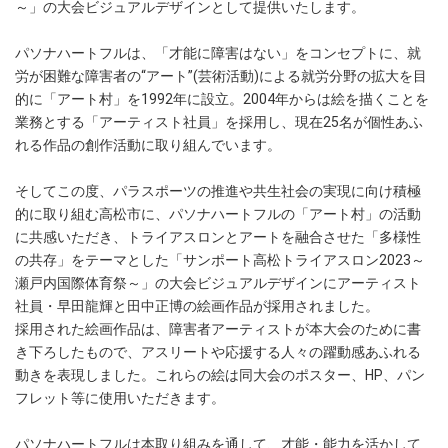
～」の大会ビジュアルデザインとして提供いたします。
パソナハートフルは、「才能に障害はない」をコンセプトに、就
労が困難な障害者の“アート”(芸術活動)による就労分野の拡大を目
的に「アート村」を1992年に設立。2004年からは絵を描くことを
業務とする「アーティスト社員」を採用し、現在25名が個性あふ
れる作品の創作活動に取り組んでいます。
そしてこの度、パラスポーツの推進や共生社会の実現に向け積極
的に取り組む高松市に、パソナハートフルの「アート村」の活動
に共感いただき、トライアスロンとアートを融合させた「多様性
の共存」をテーマとした「サンポート高松トライアスロン2023～
瀬戸内国際体育祭～」の大会ビジュアルデザインにアーティスト
社員・早田龍輝と田中正博の絵画作品が採用されました。
採用された絵画作品は、障害者アーティストが本大会のために書
き下ろしたもので、アスリートや応援する人々の躍動感あふれる
動きを表現しました。これらの絵は同大会のポスター、HP、パン
フレット等に使用いただきます。
パソナハートフルは本取り組みを通して、才能・能力を活かして