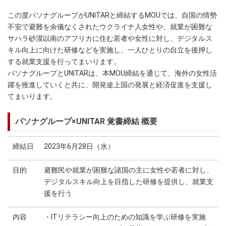
この度パソナグループがUNITARと締結するMOUでは、自国の情勢
不安で避難を余儀なくされたウクライナ人女性や、就業が困難な
サハラ砂漠以南のアフリカに住む若者や女性に対し、デジタルス
キル向上に向けた研修などを実施し、一人ひとりの自立を後押し
する就業支援を行ってまいります。
パソナグループとUNITARは、本MOU締結を通じて、海外の女性活
躍を推進していくと共に、開発途上国の発展と経済促進を支援し
てまいります。
パソナグループ×UNITAR 覚書締結 概要
締結日
2023年6月28日（水）
目的
避難民や就業が困難な諸国の主に女性や若者に対し、
デジタルスキル向上を目指した研修を提供し、就業支
援を行う
内容
・ITリテラシー向上のための知識を学ぶ研修を実施