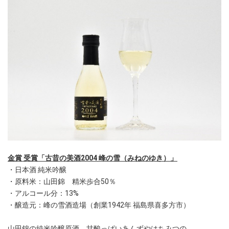
金賞 受賞「古昔の美酒2004 峰の雪（みねのゆき）」
・日本酒 純米吟醸
・原料米：山田錦 精米歩合50％
・アルコール分：13%
・醸造元：峰の雪酒造場（創業1942年 福島県喜多方市）
山田錦の純米吟醸原酒。甘酸っぱいあんずやはちみつの