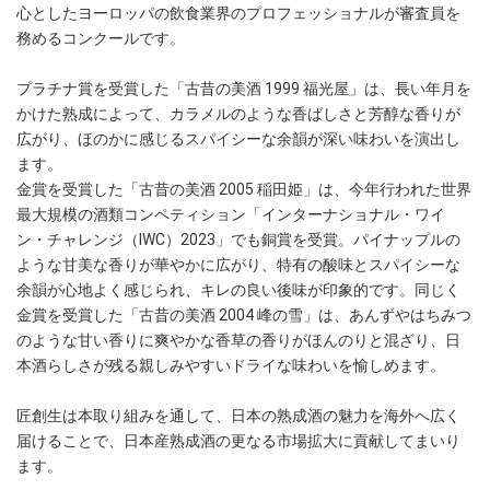
心としたヨーロッパの飲食業界のプロフェッショナルが審査員を
務めるコンクールです。
プラチナ賞を受賞した「古昔の美酒 1999 福光屋」は、長い年月を
かけた熟成によって、カラメルのような香ばしさと芳醇な香りが
広がり、ほのかに感じるスパイシーな余韻が深い味わいを演出し
ます。
金賞を受賞した「古昔の美酒 2005 稲田姫」は、今年行われた世界
最大規模の酒類コンペティション「インターナショナル・ワイ
ン・チャレンジ（IWC）2023」でも銅賞を受賞。パイナップルの
ような甘美な香りが華やかに広がり、特有の酸味とスパイシーな
余韻が心地よく感じられ、キレの良い後味が印象的です。同じく
金賞を受賞した「古昔の美酒 2004 峰の雪」は、あんずやはちみつ
のような甘い香りに爽やかな香草の香りがほんのりと混ざり、日
本酒らしさが残る親しみやすいドライな味わいを愉しめます。
匠創生は本取り組みを通して、日本の熟成酒の魅力を海外へ広く
届けることで、日本産熟成酒の更なる市場拡大に貢献してまいり
ます。