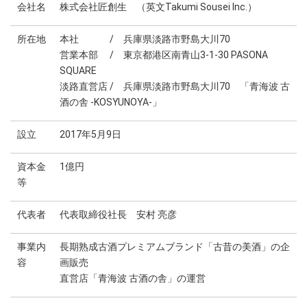
会社名
株式会社匠創生 （英文Takumi Sousei Inc.）
所在地
本社 / 兵庫県淡路市野島大川70
営業本部 / 東京都港区南青山3-1-30 PASONA
SQUARE
淡路直営店 / 兵庫県淡路市野島大川70 「青海波 古
酒の舎 -KOSYUNOYA-」
設立
2017年5月9日
資本金
1億円
等
代表者
代表取締役社長 安村 亮彦
事業内
長期熟成古酒プレミアムブランド「古昔の美酒」の企
容
画販売
直営店「青海波 古酒の舎」の運営