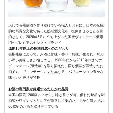
現代でも熟成酒を作り続けている職人とともに、日本の伝統
的な高貴な文化であった熟成酒文化を 復刻させることを目
的として、2020年6月に立ち上がった国産ヴィンテージ酒専
門のプレミアムセレクトブランド
原則10年以上の長期熟成へのこだわり
長期熟成によって、お酒に甘味・香り・酸味が生まれ、味わ
い深い美味しさが愉しめる。1980年代から2010年代までの
ヴィンテージ(醸造年) を取り揃えた。同じ酒蔵が酒造したお
酒でも、ヴィンテージにより異なる、バリエーション豊かな
味わいと香りが特長
お酒の専門家が厳選するたしかな品質
全国の酒蔵1200蔵以上から、味と香りが特に優れた銘柄を唎
酒師やワインソムリエ等が厳選して集めた。北から南まで約
60銘柄のお酒を取り揃えている