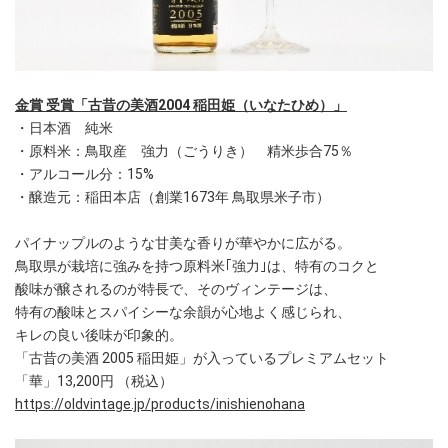
金賞 受賞「古昔の美酒2004 稲田姫（いなたひめ）」
・日本酒 純米
・原料米：鳥取産 強力（ごうりき） 精米歩合75％
・アルコール分：15%
・醸造元：稲田本店（創業1673年 鳥取県米子市）
パイナップルのような甘美な香りが華やかに広がる。
鳥取県が栽培に強みを持つ原料米｢強力｣は、特有のコクと
酸味が醸されるのが特長で、そのヴィンテージは、
特有の酸味とスパイシーな余韻が心地よく感じられ、
キレの良い後味が印象的。
「古昔の美酒 2005 稲田姫」が入っているプレミアムセット
「華」13,200円 （税込）
https://oldvintage.jp/products/inishienohana