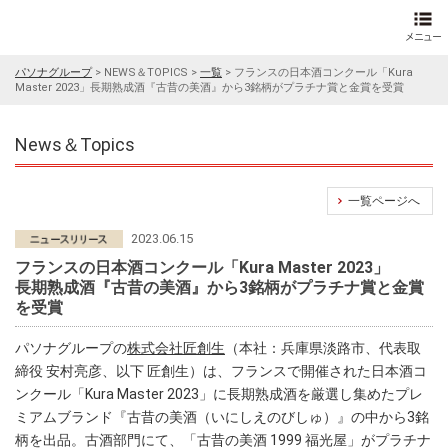
パソナグループ
>
NEWS＆TOPICS
>
一覧
>
フランスの日本酒コンクール「Kura
Master 2023」長期熟成酒『古昔の美酒』から3銘柄がプラチナ賞と金賞を受賞
News＆Topics
一覧ページへ
2023.06.15
フランスの日本酒コンクール「Kura Master 2023」
長期熟成酒『古昔の美酒』から3銘柄がプラチナ賞と金賞
を受賞
パソナグループの
株式会社匠創生
（本社：兵庫県淡路市、代表取
締役 安村亮彦、以下 匠創生）は、フランスで開催された日本酒コ
ンクール「Kura Master 2023」に長期熟成酒を厳選し集めたプレ
ミアムブランド『古昔の美酒（いにしえのびしゅ）』の中から3銘
柄を出品。古酒部門にて、「古昔の美酒 1999 福光屋」がプラチナ