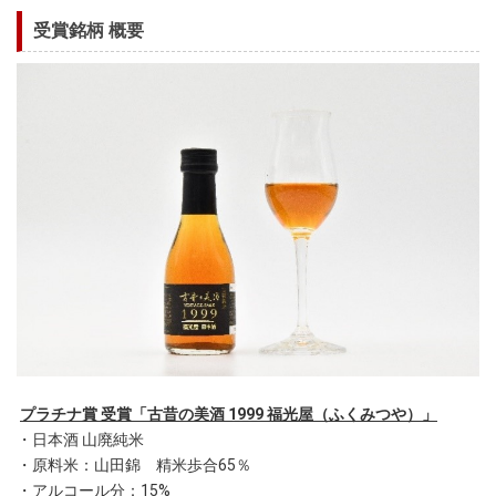
受賞銘柄 概要
プラチナ賞 受賞「古昔の美酒 1999 福光屋（ふくみつや）」
・日本酒 山廃純米
・原料米：山田錦 精米歩合65％
・アルコール分：15%