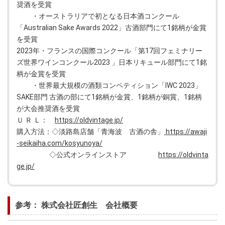
奨酒を受賞
・オーストラリアで初となる日本酒コンクール
「Australian Sake Awards 2022」古酒部門にて1銘柄が金賞
を受賞
2023年・フランスの国際コンクール「第17回フェミナリー
ズ世界ワインコンクール2023 」日本リキュール部門にて1銘
柄が金賞を受賞
・世界最大規模の酒類コンペティション「IWC 2023」
SAKE部門 古酒の部にて1銘柄が金賞、1銘柄が銅賞、1銘柄
が大会推奨酒を受賞
Ｕ Ｒ Ｌ：
https://oldvintage.jp/
購入方法：◇淡路島店舗「青海波 古酒の舎」
https://awaji
-seikaiha.com/kosyunoya/
◇公式オンラインストア
https://oldvinta
ge.jp/
参考： 株式会社匠創生 会社概要