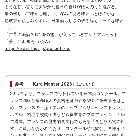
ような甘い香りに爽やかな香草の香りがほんのりと混ざる。
米の優しい甘味が心地よい。深みのある味わいとほのかな
熟成香が親しみやすい、日本酒らしさの残る軽くドライな味わ
い。
「古昔の美酒 2004 峰の雪」が入っているプレミアムセット
「蒼」11,000円 （税込）
https://oldvintage.jp/products/so
参考：「Kura Master 2023」について
2017年より、フランスで行われている日本酒コンクール。フ
ランス国家が最高職人の資格を証明するMOFの保有者をはじ
め、フランスの一流ホテルのトップソムリエやレストラン、
ホテル、料理学校関係者など飲食業界のプロフェッショナル
で構成。フランスの歴史的食文化でもある「食と飲み物の相
性」に重点がおかれており、コンクールや試飲会、各種イベ
ントを通して、食と飲み物のマリアージュを体験する機会を