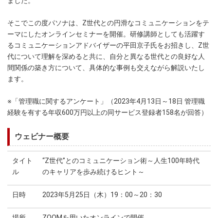
ました。
そこでこの度パソナは、Z世代との円滑なコミュニケーションをテ
ーマにしたオンラインセミナーを開催。研修講師としても活躍す
るコミュニケーションアドバイザーの平田京子氏をお招きし、Z世
代について理解を深めると共に、自分と異なる世代との良好な人
間関係の築き方について、具体的な事例も交えながら解説いたし
ます。
※「管理職に関するアンケート」（2023年4月13日～18日 管理職
経験を有する年収600万円以上の同サービス登録者158名が回答）
ウェビナー概要
タイト
“Z世代”とのコミュニケーション術～人生100年時代
ル
のキャリアを歩み続けるヒント～
日時
2023年5月25日（木）19：00～20：30
場所
ZOOMを用いたオンラインで開催