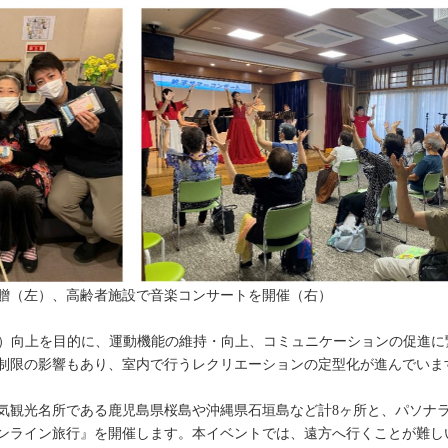
贈（左）、高齢者施設で音楽コンサートを開催（右）
質）向上を目的に、運動機能の維持・向上、コミュニケーションの促進
制限の影響もあり、室内で行うレクリエーションの定型化が進んでいま
気観光名所である鹿児島県桜島や沖縄県石垣島など計8ヶ所と、パソナラ
ンライン旅行』を開催します。本イベントでは、遠方へ行くことが難し