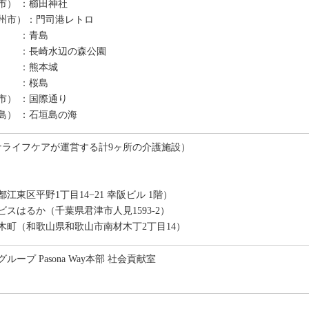
市） ：櫛田神社
州市）：門司港レトロ
 ：青島
：長崎水辺の森公園
 ：熊本城
 ：桜島
市） ：国際通り
島） ：石垣島の海
ソナライフケアが運営する計9ヶ所の介護施設）
江東区平野1丁目14−21 幸阪ビル 1階）
スはるか（千葉県君津市人見1593-2）
木町（和歌山県和歌山市南材木丁2丁目14）
ープ Pasona Way本部 社会貢献室