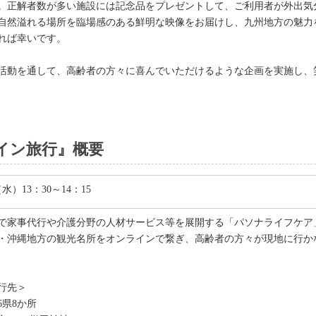
。正解者数が多い施設には記念品をプレゼントして、ご利用者が外出気
自然溢れる場所を臨場感のある鮮明な映像をお届けし、九州地方の魅力
れば幸いです。
活動を通して、高齢者の方々に喜んでいただけるような企画を実施し、
イン旅行』概要
（水）13：30～14：15
で家事代行や介護分野の人材サービス等を展開する「パソナライフケア
・沖縄地方の観光名所をオンラインで繋ぎ、高齢者の方々が現地に行か
行先＞
6県8か所