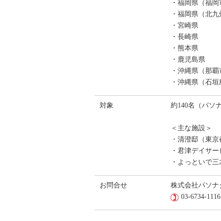
・福岡県（福岡
・福岡県（北九
・宮崎県
・長崎県 
・熊本県
・鹿児島県
・沖縄県（那覇
・沖縄県（石垣
対象
約140名（パ
＜主な施設＞
・清澄邸（東京都
・君津デイサービ
・よっといで三
お問合せ
株式会社パソナグル
03-6734-1116