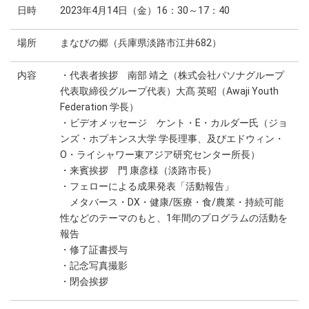
日時
2023年4月14日（金）16：30～17：40
場所
まなびの郷（兵庫県淡路市江井682）
内容
・代表者挨拶 南部 靖之（株式会社パソナグループ
代表取締役グループ代表）大髙 英昭（Awaji Youth
Federation 学長）
・ビデオメッセージ ケント・E・カルダー氏（ジョ
ンズ・ホプキンス大学 学長理事、及びエドウィン・
O・ライシャワー東アジア研究センター所長）
・来賓挨拶 門 康彦様（淡路市長）
・フェローによる成果発表「活動報告」
メタバース・ⅮⅩ・健康/医療・食/農業・持続可能
性などのテーマのもと、1年間のプログラムの活動を
報告
・修了証書授与
・記念写真撮影
・閉会挨拶