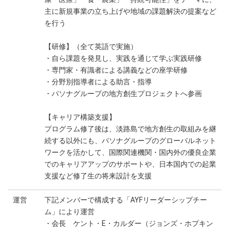
主に新規事業の立ち上げや地域の課題解決の提案など
を行う
【研修】（全て英語で実施）
・自ら課題を発見し、実践を通じて学ぶ実践研修
・専門家・有識者による講義などの座学研修
・分野別指導者による助言・指導
・パソナグループの地方創生プロジェクトへ参画
【キャリア構築支援】
プログラム修了後は、淡路島で地方創生の取組みを継
続する以外にも、パソナグループのグローバルネット
ワークを活かして、国際関連機関・国内外の優良企業
でのキャリアアップのサポートや、日本国内での起業
支援など修了生の将来設計を支援
運営
下記メンバーで構成する「AYFリーダーシップチー
ム」により運営
・会長 ケント・E・カルダー（ジョンズ・ホプキン