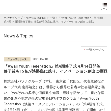
パソナグループ
>
NEWS＆TOPICS
>
一覧
>
『Awaji Youth Federation』第4期修了
式 4月14日開催修了後も15名が淡路島に残り、イノベーション創出に挑戦
News＆Topics
一覧ページへ
2023.04.10
『Awaji Youth Federation』第4期修了式 4月14日開催
修了後も15名が淡路島に残り、イノベーション創出に挑戦
株式会社パソナグループ
（本社：東京都千代田区、代表取締役グ
ループ代表 南部靖之）は、世界から優秀な若者や社会起業家が集
い、それぞれの多様な価値観や知識・経験を活かして、新たな産
業の創造や地方創生の実現を目指すプログラム『Awaji Youth
Federation（淡路ユースフェデレーション）』の「第4期修了式」
を4月14日（金）に、まなびの郷（兵庫県淡路市）にて開催いたし