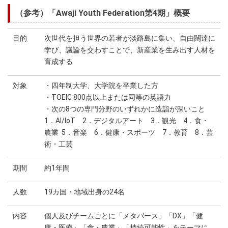
（参考）「Awaji Youth Federation第4期」概要
目的
次世代を担う世界の若者が淡路島に集い、自由闊達に
学び、議論を交わすことで、新産業を生み出す人材を
育成する
対象
・四年制大学、大学院を卒業した方
・TOEIC 800点以上または同等の英語力
・次の8つの専門分野のいずれかに造詣が深いこと
1．AI/IoT 2．デジタルアート 3．観光 4．食・
農業 5．音楽 6．健康・スポーツ 7．教育 8．芸
術・工芸
期間
約1年間
人数
19カ国・地域出身の24名
内容
個人及びチームごとに「メタバース」「ⅮⅩ」「健
康・医療」「食・農業」「持続可能性」をテーマに、