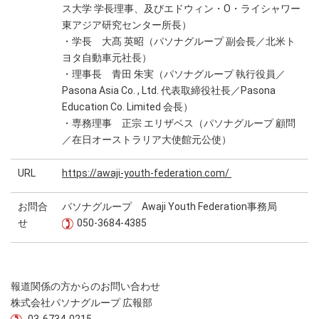
ス大学 学長理事、及びエドウィン・O・ライシャワー
東アジア研究センター所長）
・学長 大髙 英昭（パソナグループ 副会長／北米ト
ヨタ自動車元社長）
・理事長 青田 朱実（パソナグループ 執行役員／
Pasona Asia Co. , Ltd. 代表取締役社長／Pasona
Education Co. Limited 会長）
・専務理事 正宗 エリザベス（パソナグループ 顧問
／在日オーストラリア大使館元公使）
URL
https://awaji-youth-federation.com/
お問合
パソナグループ Awaji Youth Federation事務局
せ
050-3684-4385
報道関係の方からのお問い合わせ
株式会社パソナグループ 広報部
03-6734-0215