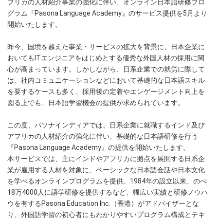
フリカの人材紹介事業の強化に伴い、オンライン日本語研修プロ
グラム『Pasona Language Academy』のサービス提供を5月より
開始いたします。
昨今、国境を越えた事業・サービスの拡大を背景に、日本企業に
おいてもITエンジニアをはじめとする優秀な外国人材の採用に関
心が高まっています。しかしながら、日系企業での就労に際して
は、社内コミュニケーションなどにおいて基礎的な日本語スキル
を要するケースも多く、採用後の定着やエンゲージメント向上を
図る上でも、日本語学習機会の提供が求められています。
この度、パソナインディアでは、日系企業に就職するインド及び
アフリカの人材紹介の強化に伴い、基礎的な日本語研修を行う
『Pasona Language Academy』の提供を開始いたします。
本サービスでは、主にインドやアフリカに拠点を展開する日系企
業が雇用する人材を対象に、ベーシックな日本語会話や日本文化
を学べるオンラインプログラムを提供。1984年の設立以来、のべ
18万4000人に語学研修を提供するなど、幅広い実績と研修ノウハ
ウを有するPasona Education Inc.（香港）がアドバイザーとな
り、外国語学習の初心者にもわかりやすいプログラム構成とテキ