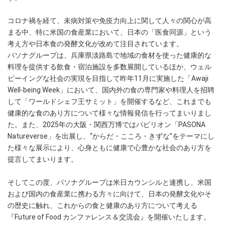
コロナ禍を経て、未病対策や免疫力向上に関して人々の関心が高
まる中、特に米国の食産業において、日本の「医食同源」という
考え方や日本食の発酵文化が改めて注目されています。
パソナグループは、兵庫県淡路島で地域の食材を使った健康的な
料理を提供する飲食・宿泊施設を多数展開しているほか、ウェル
ビーイングな社会の実現を目指して昨年11月に実施した「Awaji
Well-being Week」において、国内外の食の専門家や料理人を招聘
して「ワールドシェフ王サミット」を開催するなど、これまでも
健康的な食のあり方について様々な情報発信を行ってまいりまし
た。また、2025年の大阪・関西万博ではパビリオン「PASONA
Natureverse」を出展し、“からだ・こころ・きずな”をテーマにし
た様々な展示により、心身ともに健康で心豊かな社会のあり方を
提言してまいります。
そしてこの度、パソナグループは米日カウンシルと連携し、米国
および国内の食産業に携わる方々に向けて、日本の発酵文化やそ
の歴史に触れ、これからの食と健康のあり方について考える
『Future of Food カンファレンス＆交流会』を開催いたします。