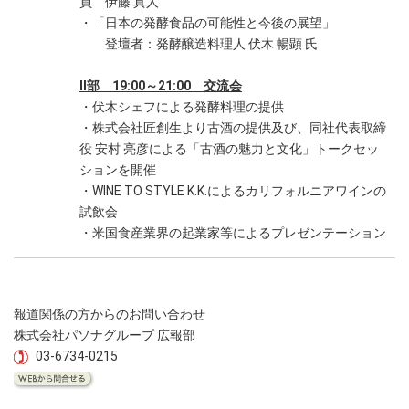
員 伊藤 真人
・「日本の発酵食品の可能性と今後の展望」
登壇者：発酵醸造料理人 伏木 暢顕 氏
Ⅱ部 19:00～21:00 交流会
・伏木シェフによる発酵料理の提供
・株式会社匠創生より古酒の提供及び、同社代表取締
役 安村 亮彦による「古酒の魅力と文化」トークセッ
ションを開催
・WINE TO STYLE K.K.によるカリフォルニアワインの
試飲会
・米国食産業界の起業家等によるプレゼンテーション
報道関係の方からのお問い合わせ
株式会社パソナグループ 広報部
03-6734-0215