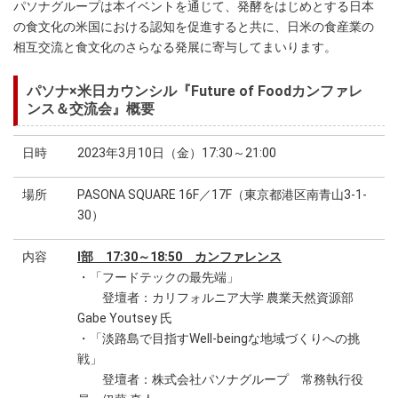
パソナグループは本イベントを通じて、発酵をはじめとする日本
の食文化の米国における認知を促進すると共に、日米の食産業の
相互交流と食文化のさらなる発展に寄与してまいります。
パソナ×米日カウンシル『Future of Foodカンファレ
ンス＆交流会』概要
日時
2023年3月10日（金）17:30～21:00
場所
PASONA SQUARE 16F／17F（東京都港区南青山3-1-
30）
内容
I部 17:30～18:50 カンファレンス
・「フードテックの最先端」
登壇者：カリフォルニア大学 農業天然資源部
Gabe Youtsey 氏
・「淡路島で目指すWell-beingな地域づくりへの挑
戦」
登壇者：株式会社パソナグループ 常務執行役