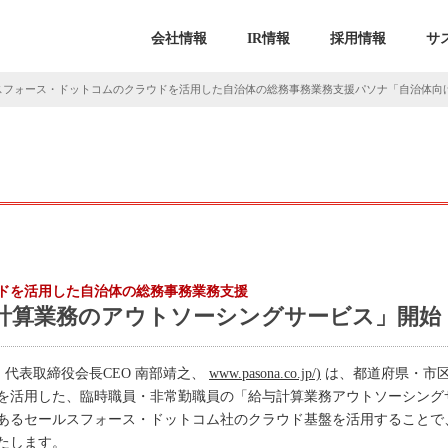
会社情報
IR情報
採用情報
サ
スフォース・ドットコムのクラウドを活用した自治体の総務事務業務支援パソナ「自治体向
ドを活用した自治体の総務事務業務支援
計算業務のアウトソーシングサービス」開始
、代表取締役会長CEO 南部靖之、
www.pasona.co.jp/)
は、都道府県・市
を活用した、臨時職員・非常勤職員の「給与計算業務アウトソーシングサー
あるセールスフォース・ドットコム社のクラウド基盤を活用することで
たします。