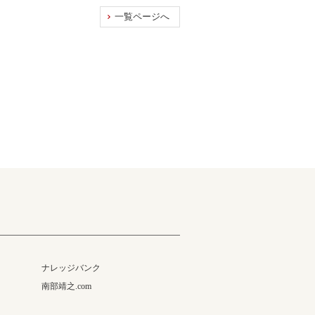
一覧ページへ
ナレッジバンク
南部靖之.com