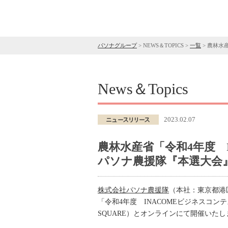
パソナグループ
>
NEWS＆TOPICS
>
一覧
>
農林水産
News＆Topics
2023.02.07
農林水産省「令和4年度 
パソナ農援隊『本選大会』
株式会社パソナ農援隊
（本社：東京都港
「令和4年度 INACOMEビジネスコン
SQUARE）とオンラインにて開催いたし