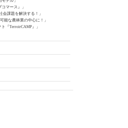
泊モデル」
ブコマース』」
て社会課題を解決する！」
続可能な農林業の中心に！」
erroirCAMP』」