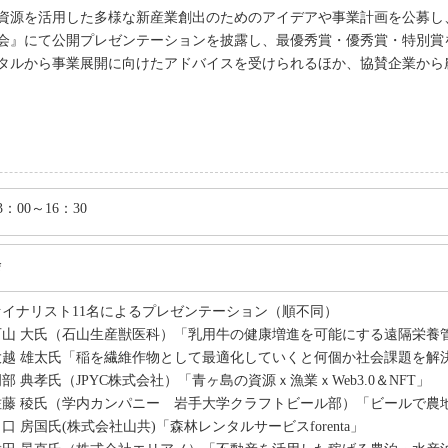
資源を活用した多様な新産業創出のためのアイデアや事業計画を公募し
大会』にて公開プレゼンテーションを披露し、最優秀賞・優秀賞・特別賞
タルから事業展開に向けたアドバイスを受けられるほか、協賛企業から
：00～16：30
会
ァイナリスト11名によるプレゼンテーション（順不同）
石山 大氏（石山生産獣医科）「乳用牛の健康増進を可能にする遠隔栄養
大越 雄太氏「稲を繊維作物として最適化していくと何個か社会課題を解
部 典孝氏（JPYC株式会社）「青ヶ島の資源ｘ漁業ｘWeb3.0＆NFT」
佐藤 稜氏（学内カンパニー 岩手大学クラフトビール部）「ビールで農
口 房国氏(株式会社山共)「森林レンタルサービスforenta」