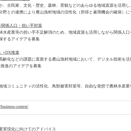
か、古民家、文化・歴史、森林、景観などのあらゆる地域資源を活用し
分野との連携により農山漁村地域の活性化（所得と雇用機会の確保）に
×関係人口・担い手対策
林水産業等の担い手不足解消のため、地域資源も活用しながら関係人口
保するアイデアを募集
」×DX推進
高齢化などの課題に直面する農山漁村地域において、デジタル技術を活
X推進のアイデアを募集
地域コミュニティの活性化、鳥獣被害対策等、自由な発想で農林水産業
/business-contest/
業実現化に向けてのアドバイス