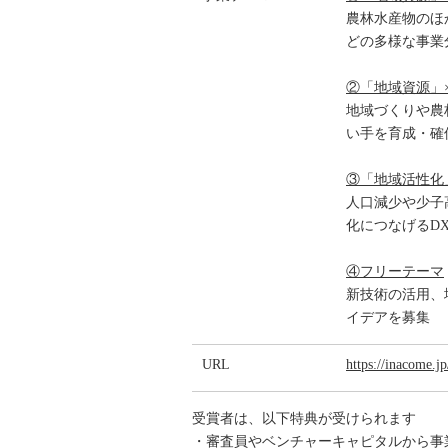
農林水産物のほ
どの多様な事業
②「地域資源」
地域づくりや農
い手を育成・確
③「地域活性化
人口減少や少子
化につなげるD
④フリーテーマ
新技術の活用、
イデアを募集
URL
https://inacome.jp
受賞者は、以下特典が受けられます
・審査員やベンチャーキャピタルから事