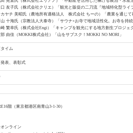
武田 晃直氏（株式会社エリアノ）「不動産を活用した稼げる農泊・水産
出口 友子氏（株式会社クリエ）「観光と販促の二刀流『地域特化型ライ
ナカヤチ 美昭氏（農地所有適格法人 株式会社 ちーの）「農業を通じ
西山 十海氏（宗教法人大泰寺）「サウナ×お寺で地域活性化。お寺を持
崎 繁幸氏（株式会社Engi）「キャンプを観光にする地方創生プロジェクト『T
部 由佳（MOKKI株式会社）「山をサブスク！MOKKI NO MORI」
査タイム
査発表、表彰式
会
ARE16階（東京都港区南青山3-1-30）
ナーオンライン