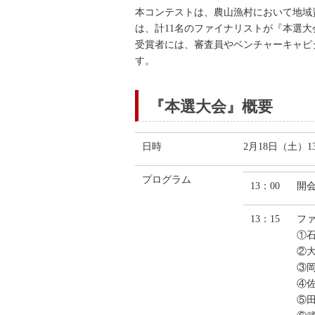
本コンテストは、農山漁村において地域
は、計11名のファイナリストが『本選
受賞者には、審査員やベンチャーキャピ
す。
『本選大会』概要
日時
2月18日（土）13
プログラム
13：00
開
13：15
フ
①
②
③岡
④
⑤田