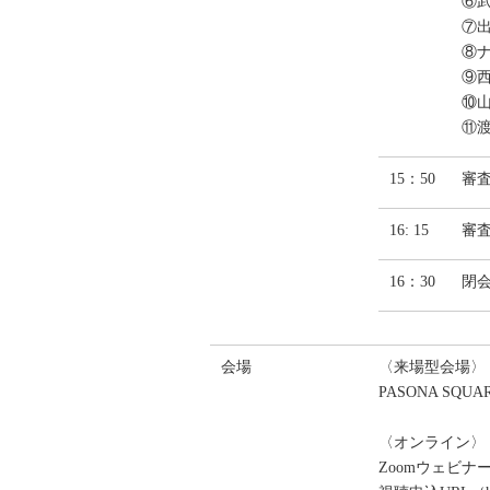
⑥
⑦
⑧
⑨
⑩山
⑪渡
15：50
審
16: 15
審
16：30
閉
会場
〈来場型会場〉
PASONA SQU
〈オンライン〉
Zoomウェビ