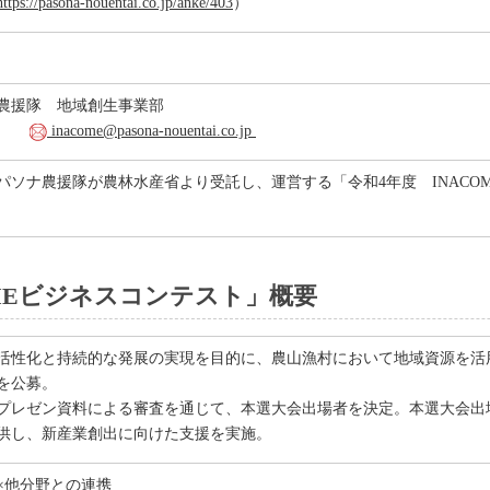
https://pasona-nouentai.co.jp/anke/403
）
農援隊 地域創生事業部
260
inacome@pasona-nouentai.co.jp
パソナ農援隊が農林水産省より受託し、運営する「令和4年度 INACO
OMEビジネスコンテスト」概要
活性化と持続的な発展の実現を目的に、農山漁村において地域資源を活
を公募。
プレゼン資料による審査を通じて、本選大会出場者を決定。本選大会出
供し、新産業創出に向けた支援を実施。
×他分野との連携