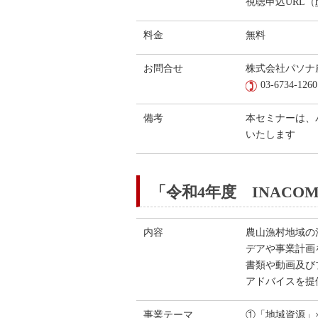
視聴申込URL（
料金
無料
お問合せ
株式会社パソナ
03-6734-1
備考
本セミナーは、
いたします
「令和4年度 INAC
内容
農山漁村地域の
デアや事業計画
書類や動画及び
アドバイスを提
事業テーマ
①「地域資源」