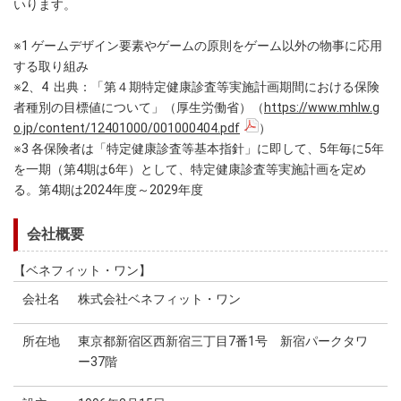
いります。
※1 ゲームデザイン要素やゲームの原則をゲーム以外の物事に応用
する取り組み
※2、4 出典：「第４期特定健康診査等実施計画期間における保険
者種別の目標値について」（厚生労働省）（
https://www.mhlw.g
o.jp/content/12401000/001000404.pdf
）
※3 各保険者は「特定健康診査等基本指針」に即して、5年毎に5年
を一期（第4期は6年）として、特定健康診査等実施計画を定め
る。第4期は2024年度～2029年度
会社概要
【ベネフィット・ワン】
会社名
株式会社ベネフィット・ワン
所在地
東京都新宿区西新宿三丁目7番1号 新宿パークタワ
ー37階