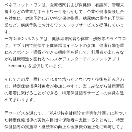
ベネフィット・ワンは、医療機関および保健師、看護師、管理栄
養士などの豊富なネットワークを活かして、企業や健康保険組合
を対象に、健診予約代行や特定保健指導、糖尿病の重症化予防事
業など、疾病予防におけるワンストップサービスを提供していま
す。
一方DeSCヘルスケアは、健診結果閲覧や体重・歩数等のライフロ
グ、アプリ内で開催する健康増進イベントの参加、健康行動を重
ねるとポイント獲得ができる機能等を通して、利用者が楽しみな
がら健康増進を図れるヘルスケアエンターテインメントアプリ
「kencom」を提供しています。
そしてこの度、両社がこれまで培ったノウハウと技術を組み合わ
せ、特定保健指導対象者が参加しやすく、楽しみながら健康習慣
の定着に繋げることができる、特定保健指導サービスの開発を進
めてまいります。
同サービスを通じて、「第4期特定健康診査等実施計画」に基づい
た特定保健指導の実施を目指す保険者を支援するとともに、特定
保健指導の実施率・継続率の向上や医療費の適正化に寄与してま