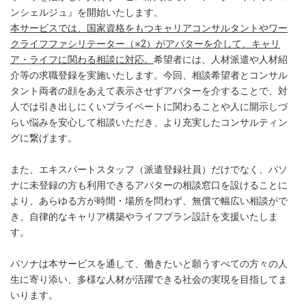
ンシェルジュ』を開始いたします。
本サービスでは、国家資格をもつキャリアコンサルタントやワー
クライフファシリテーター（※2）がアバターを介して、キャリ
ア・ライフに関わる相談に対応。
希望者には、人材派遣や人材紹
介等の求職登録を実施いたします。今回、相談希望者とコンサル
タント両者の顔をあえて表示させずアバターを介することで、対
人では引き出しにくいプライベートに関わることや人に開示しづ
らい悩みを安心して相談いただき、より充実したコンサルティン
グに繋げます。
また、エキスパートスタッフ（派遣登録社員）だけでなく、パソ
ナに未登録の方も利用できるアバターの相談窓口を設けることに
より、あらゆる方が時間・場所を問わず、無償で幅広い相談がで
き、自律的なキャリア構築やライフプラン設計を支援いたしま
す。
パソナは本サービスを通して、働きたいと願うすべての方々の人
生に寄り添い、多様な人材が活躍できる社会の実現を目指してま
いります。