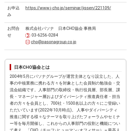
お申込
https://www.j-cho.jp/seminar/jissen/221109/
み
お問合
株式会社パソナ 日本CHO協会 事務局
せ
03-6256-0284
cho@pasonagroup.co.jp
日本CHO協会とは
2004年5月にパソナグループが運営主体となり設立した、人
事の中核業務に携わる方々を対象とした会員制の勉強会・交
流会組織です。人事部門の取締役・執行役員層、部長層、課
長・マネージャー層およびダイバーシティ推進責任者・担当
者の方々を会員とし、700社・1500名以上の方々にご登録い
ただいています(2022年10月時点)。 人事やダイバーシティ
推進に関する様々なテーマを取り上げたフォーラムやセミナ
ー等を毎月開催し、これからの人事部門の役割と機能につい
て考え、「CHO（チーフ･ヒューマン･オフィサー）＝最高人