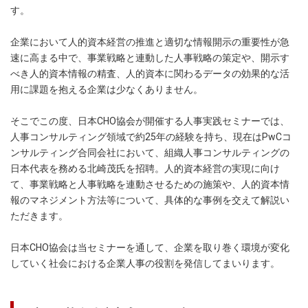
す。
企業において人的資本経営の推進と適切な情報開示の重要性が急
速に高まる中で、事業戦略と連動した人事戦略の策定や、開示す
べき人的資本情報の精査、人的資本に関わるデータの効果的な活
用に課題を抱える企業は少なくありません。
そこでこの度、日本CHO協会が開催する人事実践セミナーでは、
人事コンサルティング領域で約25年の経験を持ち、現在はPwCコ
ンサルティング合同会社において、組織人事コンサルティングの
日本代表を務める北崎茂氏を招聘。人的資本経営の実現に向け
て、事業戦略と人事戦略を連動させるための施策や、人的資本情
報のマネジメント方法等について、具体的な事例を交えて解説い
ただきます。
日本CHO協会は当セミナーを通して、企業を取り巻く環境が変化
していく社会における企業人事の役割を発信してまいります。