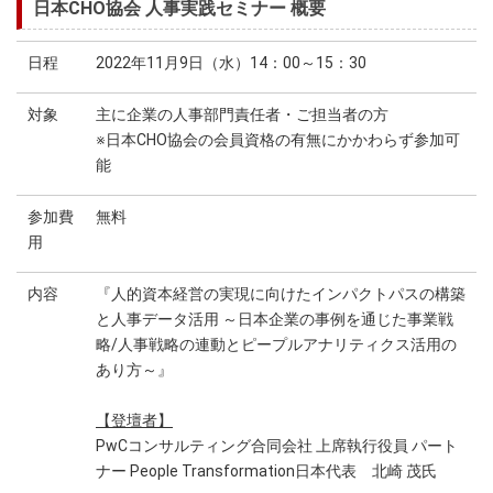
日本CHO協会 人事実践セミナー 概要
日程
2022年11月9日（水）14：00～15：30
対象
主に企業の人事部門責任者・ご担当者の方
※日本CHO協会の会員資格の有無にかかわらず参加可
能
参加費
無料
用
内容
『人的資本経営の実現に向けたインパクトパスの構築
と人事データ活用 ～日本企業の事例を通じた事業戦
略/人事戦略の連動とピープルアナリティクス活用の
あり方～』
【登壇者】
PwCコンサルティング合同会社 上席執行役員 パート
ナー People Transformation日本代表 北崎 茂氏