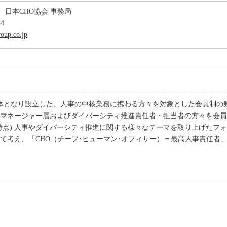
 日本CHO協会 事務局
84
oup.co.jp
営主体となり設立した、人事の中核業務に携わる方々を対象とした会員制
マネージャー層およびダイバーシティ推進責任者・担当者の方々を会員とし
0月時点) 人事やダイバーシティ推進に関する様々なテーマを取り上げた
て考え、「CHO（チーフ･ヒューマン･オフィサー）＝最高人事責任者」