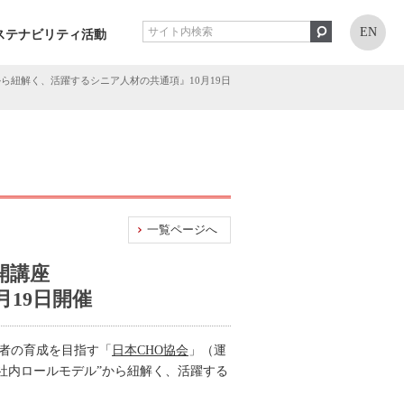
EN
ステナビリティ活動
ら紐解く、活躍するシニア人材の共通項』10月19日
一覧ページへ
開講座
19日開催
補者の育成を目指す「
日本CHO協会
」（運
社内ロールモデル”から紐解く、活躍する