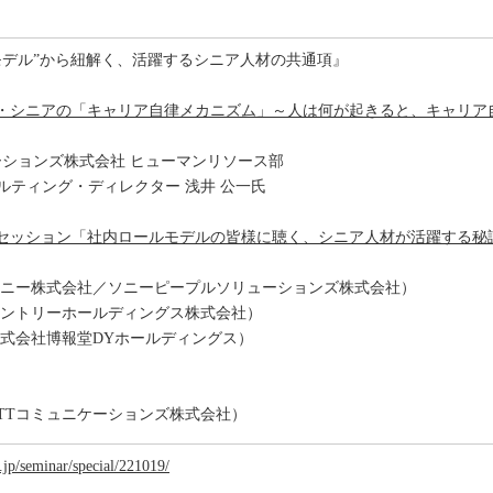
モデル”から紐解く、活躍するシニア人材の共通項』
ドル・シニアの「キャリア自律メカニズム」～人は何が起きると、キャリ
ーションズ株式会社 ヒューマンリソース部
ルティング・ディレクター 浅井 公一氏
ークセッション「社内ロールモデルの皆様に聴く、シニア人材が活躍する秘
ソニー株式会社／ソニーピープルソリューションズ株式会社）
サントリーホールディングス株式会社）
株式会社博報堂DYホールディングス）
NTTコミュニケーションズ株式会社）
.jp/seminar/special/221019/