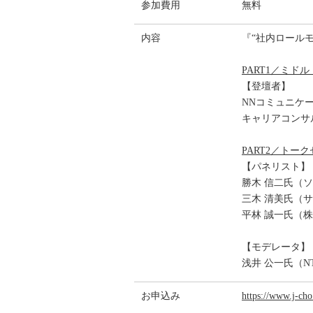
参加費用
無料
内容
『“社内ロール
PART1／ミ
【登壇者】
NNコミュニケ
キャリアコンサ
PART2／ト
【パネリスト】
勝木 信二氏（
三木 清美氏（
平林 誠一氏（
【モデレータ】
浅井 公一氏（
お申込み
https://www.j-cho