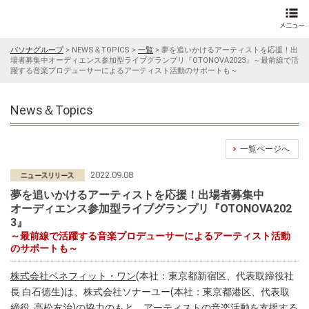
パソナグループ
>
NEWS＆TOPICS
>
一覧
>
夢を追いかけるアーティストを応援！出
場者募集中オーディエンス参加型ライブグランプリ『OTONOVA2023』～最前線で活
躍する音楽プロデューサーによるアーティスト活動のサポートも～
News＆Topics
一覧ページへ
2022.09.08
夢を追いかけるアーティストを応援！出場者募集中
オーディエンス参加型ライブグランプリ『OTONOVA202
3』
～最前線で活躍する音楽プロデューサーによるアーティスト活動
のサポートも～
株式会社ベネフィット・ワン
(本社：東京都新宿区、代表取締役社
長 白石徳生)は、株式会社ソナーユー(本社：東京都港区、代表取
締役 高松友治)の協力のもと、アーティストの音楽活動を支援する