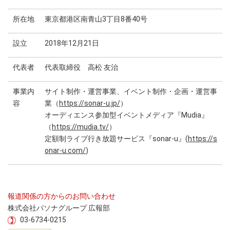
所在地
東京都港区南青山3丁目8番40号
設立
2018年12月21日
代表者
代表取締役 高松 友治
事業内
サイト制作・運営事業、イベント制作・企画・運営事
容
業（
https://sonar-u.jp/
）
オーディエンス参加型イベントメディア『Mudia』
（
https://mudia.tv/
）
定額制ライブ行き放題サービス『sonar-u』(
https://s
onar-u.com/
)
報道関係の方からのお問い合わせ
株式会社パソナグループ 広報部
03-6734-0215