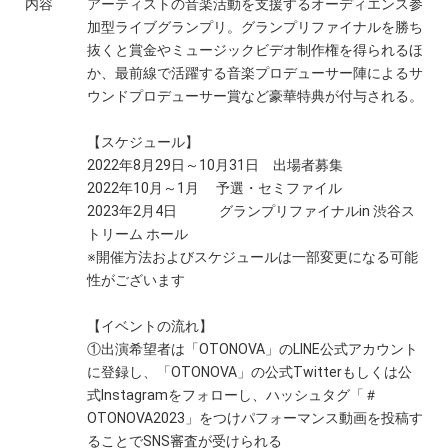
内容
アーティストの音楽活動を支援するオーディエンス参
加型ライブグランプリ。グランプリファイナルを勝ち
抜くと賞金やミュージックビデオ制作権を得られるほ
か、最前線で活躍する音楽プロデューサー陣によるサ
ウンドプロデューサー賞など豪華特典が付与される。
【スケジュール】
2022年8月29日～10月31日 出場者募集
2022年10月～1月 予選・セミファイル
2023年2月4日 グランプリファイナルin 渋谷ス
トリーム ホール
※開催方法およびスケジュールは一部変更になる可能
性がございます
【イベントの流れ】
①出演希望者は「OTONOVA」のLINE公式アカウント
に登録し、「OTONOVA」の公式Twitterもしくは公
式Instagramをフォローし、ハッシュタグ「＃
OTONOVA2023」をつけパフォーマンス動画を投稿す
ることでSNS審査が受けられる