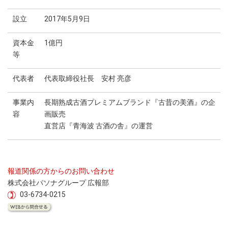
設立
2017年5月9日
資本金
1億円
等
代表者
代表取締役社長 安村 亮彦
事業内
長期熟成古酒プレミアムブランド『古昔の美酒』の企
容
画販売
直営店『青海波 古酒の舎』の運営
報道関係の方からのお問い合わせ
株式会社パソナグループ 広報部
03-6734-0215