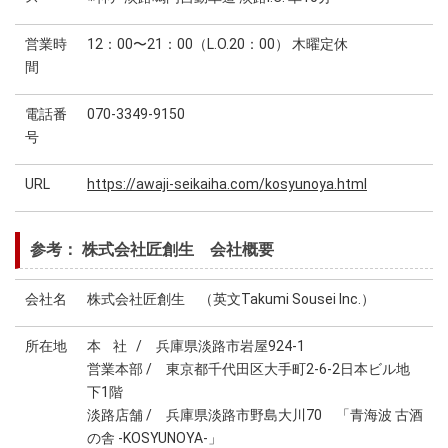
営業時
12：00〜21：00（L.O.20：00） 木曜定休
間
電話番
070-3349-9150
号
URL
https://awaji-seikaiha.com/kosyunoya.html
参考： 株式会社匠創生 会社概要
会社名
株式会社匠創生 （英文Takumi Sousei Inc.）
所在地
本 社 / 兵庫県淡路市岩屋924-1
営業本部 / 東京都千代田区大手町2-6-2日本ビル地
下1階
淡路店舗 / 兵庫県淡路市野島大川70 「青海波 古酒
の舎 -KOSYUNOYA-」