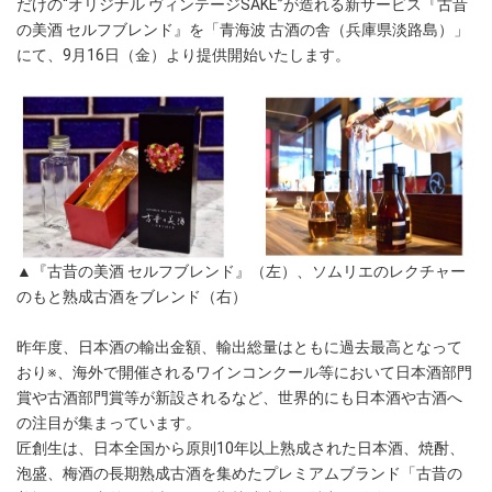
だけの“オリジナル ヴィンテージSAKE”が造れる新サービス『古昔
の美酒 セルフブレンド』を「青海波 古酒の舎（兵庫県淡路島）」
にて、9月16日（金）より提供開始いたします。
▲『古昔の美酒 セルフブレンド』（左）、ソムリエのレクチャー
のもと熟成古酒をブレンド（右）
昨年度、日本酒の輸出金額、輸出総量はともに過去最高となって
おり※、海外で開催されるワインコンクール等において日本酒部門
賞や古酒部門賞等が新設されるなど、世界的にも日本酒や古酒へ
の注目が集まっています。
匠創生は、日本全国から原則10年以上熟成された日本酒、焼酎、
泡盛、梅酒の長期熟成古酒を集めたプレミアムブランド「古昔の