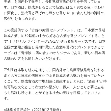
美酒」を国内外で販売し、長期熟成古酒の魅力を発信していま
す。日本酒は、熟成させることで新酒とは全く異なる色・味わい
に変化し、熟成香と呼ばれる豊かな香りや口に含んだ時の旨味の
広がりを愉しめます。
この度提供する『古昔の美酒 セルフブレンド』は、日本酒の長期
熟成古酒、約30銘柄の中から好きな古酒を選びブレンドすること
で“オリジナル ヴィンテージSAKE”が造れる新サービスです。日本
全国の酒蔵が醸造し長期貯蔵した古酒を贅沢にブレンドできるサ
ービスは「青海波 古酒の舎」のオリジナルであり、新しい日本酒
の味わい方をお愉しみいただけます。
匠創生は本取り組みを通して、国内外から兵庫県淡路島を訪れる
多くの方に日本の伝統文化である熟成古酒の魅力を知っていただ
くことで、熟成古酒の市場創造に貢献するとともに、“酒造り”が持
続可能な文化として次世代へ繋がり、職人一人ひとりが夢と志を
もち活躍し続けることができる社会の実現を目指してまいりま
す。
※財務省貿易統計（2021年12月時点）