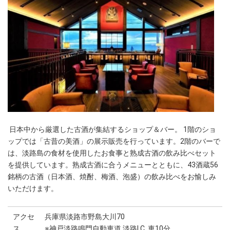
日本中から厳選した古酒が集結するショップ＆バー。 1階のショ
ップでは「古昔の美酒」の展示販売を行っています。2階のバーで
は、淡路島の食材を使用したお食事と熟成古酒の飲み比べセット
を提供しています。熟成古酒に合うメニューとともに、43酒蔵56
銘柄の古酒（日本酒、焼酎、梅酒、泡盛）の飲み比べをお愉しみ
いただけます。
アクセ
兵庫県淡路市野島大川70
ス
※神戸淡路鳴門自動車道 淡路I.C. 車10分