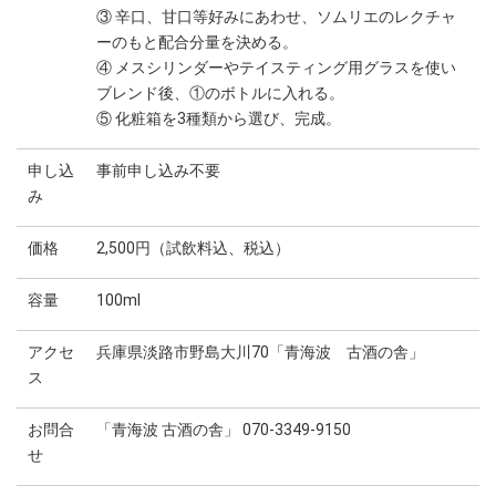
③ 辛口、甘口等好みにあわせ、ソムリエのレクチャ
ーのもと配合分量を決める。
④ メスシリンダーやテイスティング用グラスを使い
ブレンド後、①のボトルに入れる。
⑤ 化粧箱を3種類から選び、完成。
申し込
事前申し込み不要
み
価格
2,500円（試飲料込、税込）
容量
100ml
アクセ
兵庫県淡路市野島大川70「青海波 古酒の舎」
ス
お問合
「青海波 古酒の舎」 070-3349-9150
せ