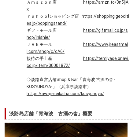
Ａｍａｚｏｎ店
https://amzn.to/3n5ljA
x
Ｙａｈｏｏ!ショッピング店
https://shopping.geociti
es.jp/poppingstand/
ギフトモール店
https://giftmall.co.jp/s
hop/inishie/
ＪＲＥモール
https://www.jreastmal
l.com/shop/c/cA6/
接待の手土産
https://temiyage.gnavi.
co.jp/item/00001872/
◇淡路直営店舗Shop & Bar「青海波 古酒の舎 -
KOSYUNOYA-」（兵庫県淡路市）
https://awaji-seikaiha.com/kosyunoya/
淡路島店舗「青海波 古酒の舎」概要