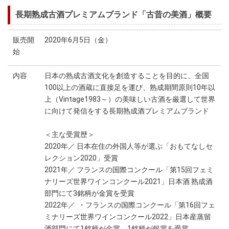
長期熟成古酒プレミアムブランド「古昔の美酒」概要
販売開
2020年6月5日（金）
始
内容
日本の熟成古酒文化を創造することを目的に、全国
100以上の酒蔵に直接足を運び、熟成期間原則10年以
上（Vintage1983～）の美味しい古酒を厳選して世界
に向けて発信をする長期熟成酒プレミアムブランド
＜主な受賞歴＞
2020年／ 日本在住の外国人等が選ぶ「おもてなしセ
レクション2020」受賞
2021年／ フランスの国際コンクール「第15回フェミ
ナリーズ世界ワインコンクール2021」日本酒 熟成酒
部門にて3銘柄が金賞を受賞
2022年／ ・フランスの国際コンクール「第16回フェ
ミナリーズ世界ワインコンクール2022」日本産蒸留
酒部門にて1銘柄が金賞、1銘柄が銀賞を受賞