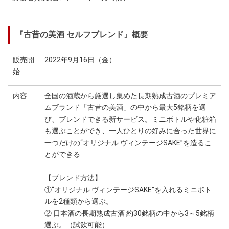
『古昔の美酒 セルフブレンド』概要
販売開
2022年9月16日（金）
始
内容
全国の酒蔵から厳選し集めた長期熟成古酒のプレミア
ムブランド「古昔の美酒」の中から最大5銘柄を選
び、ブレンドできる新サービス。ミニボトルや化粧箱
も選ぶことができ、一人ひとりの好みに合った世界に
一つだけの“オリジナル ヴィンテージSAKE”を造るこ
とができる
【ブレンド方法】
①“オリジナル ヴィンテージSAKE”を入れるミニボト
ルを2種類から選ぶ。
② 日本酒の長期熟成古酒 約30銘柄の中から3～5銘柄
選ぶ。（試飲可能）