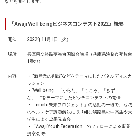
などを開催します。
『Awaji Well-beingビジネスコンテスト2022』概要
開催
2022年11月1日（火）
場所
兵庫県立淡路夢舞台国際会議場（兵庫県淡路市夢舞台
1番地）
内容
・ “新産業の創出”などをテーマにしたパネルディスカ
ッション
・“Well-being（「からだ」「こころ」「きず
な」）”をテーマにしたピッチコンテストの開催
・「inochi 未来プロジェクト」の活動の一環で、地域
のヘルスケア課題解決に取り組む淡路島の中高生や大
学生による成果発表会
・「Awaji Youth Federation」のフェローによる事業
提案会 等