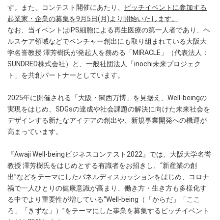
す。また、コンテスト開催にあたり、
ピッチイベントに参加する
起業家・企業の募集を9月5日(月)より開始いたします。
なお、当イベントはiPS細胞による再生医療の第一人者であり、ヘ
ルスケア領域などでベンチャー創出にも取り組まれている大阪大
学名誉教授 澤芳樹氏が発起人を務める「MIRACLE」（代表法人：
SUNDRED株式会社）と、一般社団法人「inochi未来プロジェク
ト」を共創パートナーとしています。
2025年に開催される「大阪・関西万博」を見据え、Well-beingの
実現をはじめ、SDGsの達成や社会課題の解決に向けた未来社会を
デザインする新たなアイデアの創出や、新規事業開発への機運が
高まっています。
『Awaji Well-beingビジネスコンテスト2022』では、大阪大学名誉
教授 澤芳樹氏をはじめとする有識者をお招きし、“新産業の創
出”などをテーマにしたパネルディスカッションをはじめ、コロナ
禍で一人ひとりの健康意識が高まり、働き方・生き方も多様化す
る中でより重要性が増している“Well-being（「からだ」「ここ
ろ」「きずな」）”をテーマにした事業を募集するピッチイベント