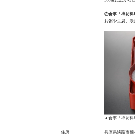
360度に広が
②食事「禅坊料
お粥や豆腐、淡
▲食事「禅坊料
住所
兵庫県淡路市楠本2