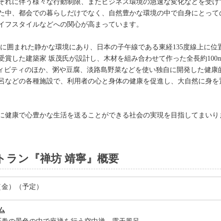
それに伴う様々な行動制限、またビジネス環境の急速な変化などを受け
た中、都会での暮らしだけでなく、自然豊かな環境の中で自身にとっての
イフスタイルなどへの関心が高まっています。
山に囲まれた静かな環境にあり、日本の子午線である東経135度線上に
賞した建築家 坂茂氏が設計し、木材を組み合わせて作った全長約100m
ィビティのほか、粥や豆腐、淡路島野菜などを使い独自に開発した健康的な
呂などの各種施設で、利用者の心と身体の健康を促進し、大自然に身を
に健康で心豊かな生活を送ることができる社会の実現を目指してまいり
トラン『禅坊 靖寧』概要
日（金）（予定）
ム