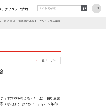
EN
ステナビリティ活動
『禅坊 靖寧』 淡路島に今春オープン！～都会を離
一覧ページへ
築
ティビティで精神を整えるとともに、粥や豆腐
（ぜんぼう せいねい）』を2022年春に