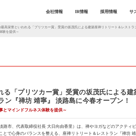
会社情報
IR情報
採用情報
サ
の最高栄誉といわれる「プリツカー賞」受賞の坂茂氏による建築座禅リトリート＆レストラン
体験を提供～
れる「プリツカー賞」受賞の坂茂氏による建
ラン『禅坊 靖寧』 淡路島に今春オープン！
事とマインドフルネス体験を提供～
（本社：兵庫県淡路市、代表取締役社長 大日向由香里）は、禅やヨガなどのアク
とで心身のバランスを整える、座禅リトリート＆レストラン『禅坊 靖寧