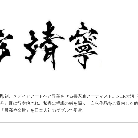
】
彫刻、メディアアートへと昇華させる書家兼アーティスト。NHK大河
舟』展に行幸啓され、紫舟は拝謁の栄を賜り、自ら作品をご案内した他
「最高位金賞」を日本人初のダブルで受賞。