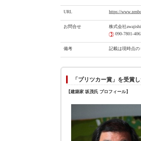
URL
https://www.zenb
お問合せ
株式会社awajis
090-7801-4
備考
記載は現時点の
「プリツカー賞」を受賞し
【建築家 坂茂氏 プロフィール】