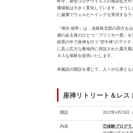
昨今、新型コロナウイルスの感染拡大や
価値観は大きく変化しています。そうし
に健康でウェルビーイングを実現するラ
『禅坊 靖寧』は、淡路島北部の四方を
威のある賞のひとつ「プリツカー賞」を受
絶景の中で座禅を行う“空中禅”のアクテ
に及ぶ広大な敷地内に併設された露天風
ネスな体験を提供いたします。
本施設の開設を通じて、人々が心身とも
座禅リトリート＆レス
開設
2022年4月29
内容
①体験プログラ