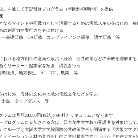
校』を通じて下記研修プログラム（年間約430時間）を提供
座
となるマインドや即戦力として活躍するための実践スキルをはじめ、各
めの創造力や実行力を身に付ける
マナー基礎研修、OA研修、コンプライアンス研修、語学研修 等
における地方創生の意義や政治・経済、公共政策などの全般を理解する
働くリーダー・起業家を招き、講義を行う
国際経済、地方創生、AI、ICT、農業 等
をはじめ、海外の文化や地域の伝統文化などを学ぶ
手、太鼓、タップダンス 等
ラムは月額28,000円(税込)の有料カリキュラムとなります
ープログラムに参加される方は、日本創生大学校の受講者を対象にして
ナグループと大阪大学大学院国際公共政策学科が開講する「大阪大学グ
イノベーション人材の育成を目的に学部横断で立ち上げた「神戸大学V.Sc