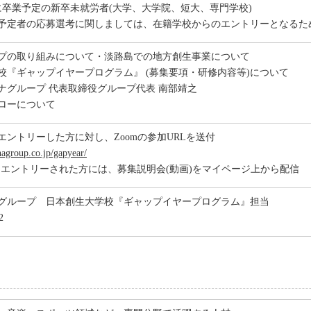
降に卒業予定の新卒未就労者(大学、大学院、短大、専門学校)
予定者の応募選考に関しましては、在籍学校からのエントリーとなるた
プの取り組みについて・淡路島での地方創生事業について
校『ギャップイヤープログラム』 (募集要項・研修内容等)について
ナグループ 代表取締役グループ代表 南部靖之
ローについて
エントリーした方に対し、Zoomの参加URLを送付
agroup.co.jp/gapyear/
降にエントリーされた方には、募集説明会(動画)をマイページ上から配信
グループ 日本創生大学校『ギャップイヤープログラム』担当
72