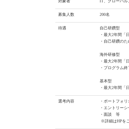
対象者
IT、グローバ
募集人数
200名
待遇
自己研鑽型
・最大2年間「
・自己研鑽のた
海外研修型
・最大2年間「
・プログラム終
基本型
・最大2年間「
選考内容
・ポートフォリ
・エントリーシ
・面談 等
※詳細はHPを