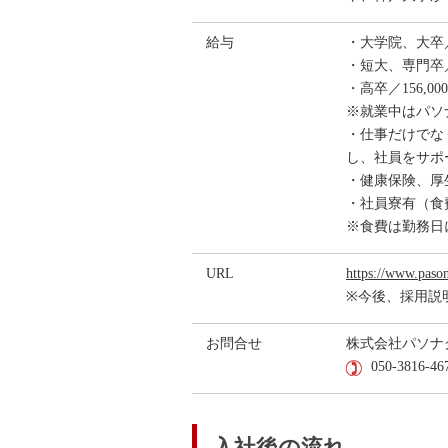
給与
・大学院、大卒／1
・短大、専門卒／1
・高卒／156,00
※就業中はパソ
・仕事だけでな
し、社員をサポ
・健康保険、厚
・社員寮有（食費 
※食費は勤務日
URL
https://www.pason
※今後、採用説
お問合せ
株式会社パソナ
050-3816-46
入社後の流れ