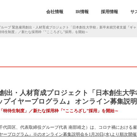
会社情報
IR情報
採用情報
サ
グループ 緊急雇用創出・人材育成プロジェクト「日本創生大学校」新卒未就労者支援『ギャ
特待生制度」／新たな採用枠「‟こころざし”採用」を開始～
用創出・人材育成プロジェクト「日本創生大学
プイヤープログラム』 オンライン募集説明会
「特待生制度」／新たな採用枠「‟こころざし”採用」を開始～
千代田区、代表取締役グループ代表 南部靖之）は、コロナ禍における
ヤープログラム』※のオンライン募集説明会を1月20日(水)より順次開