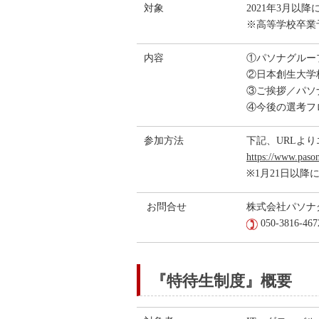
対象
2021年3月以
※高等学校卒業
内容
①パソナグルー
②日本創生大学
③ご挨拶／パソ
④今後の選考フ
参加方法
下記、URLより
https://www.pason
※1月21日以
お問合せ
株式会社パソナ
050-3816-46
『特待生制度』概要