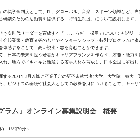
』の奨学金制度として、IT、グローバル、音楽、スポーツ領域など、専
己研鑽のための活動費を提供する「特待生制度」について説明します。
担う次世代リーダーを育成する「‟こころざし”採用」についても説明し
社会起業家・教育者等のもとでインターンシップ・特別プログラムに参
を体感することで、高い視座・志を育むことができます。
て、日本の未来を担う若者がキャリアブランクを作らず、才能・能力を
入れ、地方でイキイキと活躍する若手人材を育成し、日本全国に輩出し
する2021年3月以降に卒業予定の新卒未就労者(大学、大学院、短大、
ら、ビジネスの基礎や社会人としての教養を身につけることで、キャリ
グラム』オンライン募集説明会 概要
(水) 16時30分～