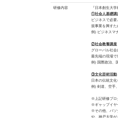
研修内容
『日本創生大学
①社会人基礎講
ビジネスで必要
規事業を興すた
例) ビジネス
②社会教養講座
グローバル社会
最先端の現場で
例) 国際政治、
③文化芸術活動
日本の伝統文化
例) 剣道、空
※上記研修プログ
※ギャップイヤ
※その他、パソ
や、神戸大学が