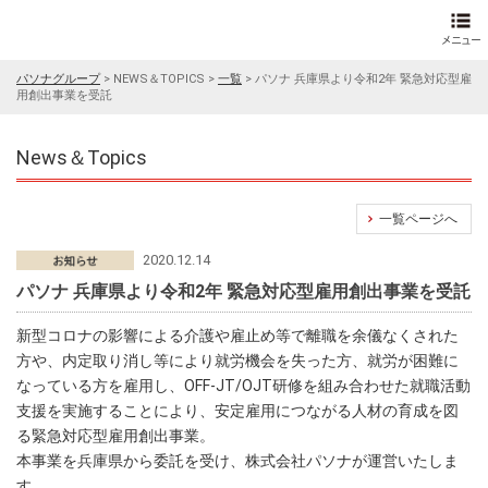
パソナグループ
>
NEWS＆TOPICS
>
一覧
>
パソナ 兵庫県より令和2年 緊急対応型雇
用創出事業を受託
News＆Topics
一覧ページへ
2020.12.14
パソナ 兵庫県より令和2年 緊急対応型雇用創出事業を受託
新型コロナの影響による介護や雇止め等で離職を余儀なくされた
方や、内定取り消し等により就労機会を失った方、就労が困難に
なっている方を雇用し、OFF-JT/OJT研修を組み合わせた就職活動
支援を実施することにより、安定雇用につながる人材の育成を図
る緊急対応型雇用創出事業。
本事業を兵庫県から委託を受け、株式会社パソナが運営いたしま
す。