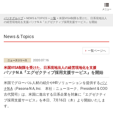
パソナグループ
>
NEWS＆TOPICS
>
一覧
>
米国VISA制限を受けた、日系現地法人
の経営現地化を支援パソナN A『エグゼクティブ採用支援サービス』を開始
News＆Topics
一覧ページへ
2020.07.16
米国VISA制限を受けた、日系現地法人の経営現地化を支援
パソナN A『エグゼクティブ採用支援サービス』を開始
米国でグローバル人材の紹介やHRソリューションを提供する
パソ
ナN A
（Pasona N A, Inc. 本社：ニューヨーク、President & COO
古代賢司）は、米国に進出する日系企業を対象に『エグゼクティ
ブ採用支援サービス』を本日、7月16日（木）より開始いたしま
す。