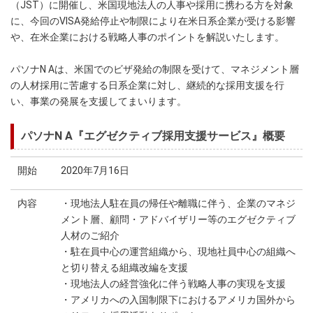
（JST）に開催し、米国現地法人の人事や採用に携わる方を対象
に、今回のVISA発給停止や制限により在米日系企業が受ける影響
や、在米企業における戦略人事のポイントを解説いたします。
パソナN Aは、米国でのビザ発給の制限を受けて、マネジメント層
の人材採用に苦慮する日系企業に対し、継続的な採用支援を行
い、事業の発展を支援してまいります。
パソナN A『エグゼクティブ採用支援サービス』概要
開始
2020年7月16日
内容
・現地法人駐在員の帰任や離職に伴う、企業のマネジ
メント層、顧問・アドバイザリー等のエグゼクティブ
人材のご紹介
・駐在員中心の運営組織から、現地社員中心の組織へ
と切り替える組織改編を支援
・現地法人の経営強化に伴う戦略人事の実現を支援
・アメリカへの入国制限下におけるアメリカ国外から