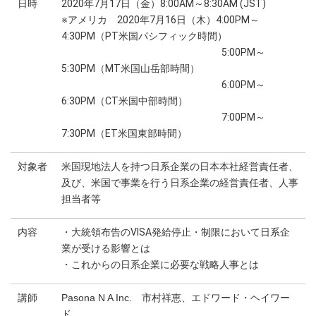
日時
2020年7月17日（金）8:00AM～8:30AM (JST)
※アメリカ 2020年7月16日（木）4:00PM～
4:30PM（PT米国パシフィック時間）
5:00PM～
5:30PM（MT米国山岳部時間）
6:00PM～
6:30PM（CT米国中部時間）
7:00PM～
7:30PM（ET米国東部時間）
対象者
米国現地法人を持つ日系企業の日本本社経営責任者、
及び、米国で事業を行う日系企業の経営責任者、人事
担当者等
内容
・大統領布告のVISA発給停止・制限において日系企
業が受ける影響とは
・これからの日系企業に必要な戦略人事とは
講師
Pasona N A Inc. 市村祥恵、エドワード・ヘイワー
ド