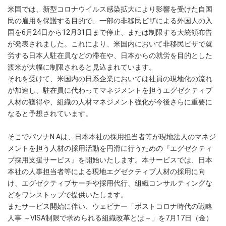
米国では、新型コロナウイルス感染拡大により影響を受けた自国
民の雇用を保護する目的で、一部の非移民ビザによる外国人の入
国を6月24日から12月31日まで停止、または制限する大統領布告
が発表されました。これにより、米国内において非移民ビザで就
労する日本人駐在員などの滞在や、日本からの就労を目的とした
渡米が大幅に制限されると見込まれています。
それを受けて、米国内の日系企業においては社員の現地化の流れ
が加速し、駐在員に代わってマネジメントを担うエグゼクティブ
人材の獲得や、組織の人材マネジメント強化が今後さらに重要に
なると予想されています。
そこでパソナN Aは、日本本社の採用担当者等が現地法人のマネジ
メントを担う人材の採用活動を円滑に行うための『エグゼクティ
ブ採用支援サービス』を開始いたします。本サービスでは、日本
本社の人事担当者等による現地エグゼクティブ人材の採用に向
け、エグゼクティブサーチや採用代行、組織コンサルティングな
どをワンストップで提供いたします。
またサービス開始に伴い、ウェビナー「ポストコロナ時代の戦略
人事 ～VISA制限で求められる組織改革とは～」を7月17日（金）