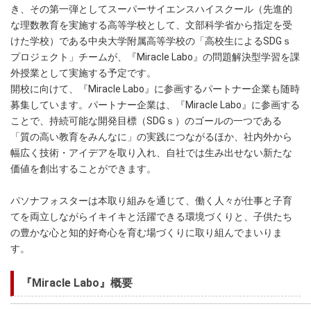
き、その第一弾としてスーパーサイエンスハイスクール（先進的
な理数教育を実施する高等学校として、文部科学省から指定を受
けた学校）である中央大学附属高等学校の「高校生によるSDGｓ
プロジェクト」チームが、『Miracle Labo』の問題解決型学習を課
外授業として実施する予定です。
開校に向けて、『Miracle Labo』に参画するパートナー企業も随時
募集しています。パートナー企業は、『Miracle Labo』に参画する
ことで、持続可能な開発目標（SDGｓ）のゴールの一つである
「質の高い教育をみんなに」の実践につながるほか、社内外から
幅広く技術・アイデアを取り入れ、自社では生み出せない新たな
価値を創出することができます。
パソナフォスターは本取り組みを通じて、働く人々が仕事と子育
てを両立しながらイキイキと活躍できる環境づくりと、子供たち
の豊かな心と知的好奇心を育む場づくりに取り組んでまいりま
す。
『Miracle Labo』概要