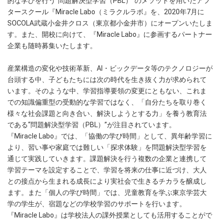
的な学びを行う“問題解決型学習（PBL）”のメソッドを用いたアフ
タースクール『Miracle Labo（ミラクルラボ』を、2020年7月に
SOCOLA武蔵小金井クロス（東京都小金井市）にオープンいたしま
す。また、開校に向けて、『Miracle Labo』に参画するパートナー
企業も随時募集いたします。
産業構造の変化や技術革新、AI・ビックデータ等のテクノロジーが
台頭する中、子どもたちには次の時代を生き抜く力が求められて
います。そのような中、学習指導要領の変更にともない、これま
での知識偏重型の受動的な学習ではなく、「自分たちを取り巻く
様々な社会課題と向き合い、解決しようとする力」を養う教育法
である“問題解決型学習（PBL）”が注目されています。
『Miracle Labo』では、「協働の学び時間」として、異年齢学習に
より、習い事や家庭では難しい「探求体験」を問題解決型学習を
通じて実践していきます。課題解決を行う複数の企業と連携して
学習テーマを設定することで、学習を将来の仕事に近づけ、大人
との接点から生まれる成長により実社会で生きるチカラを醸成し
ます。また「個人の学び時間」では、児童教育を学ぶ東京学芸大
学の学生が、宿題などの学校学習のサポートを行います。
『Miracle Labo』は学校法人の課外授業としても活用することがで