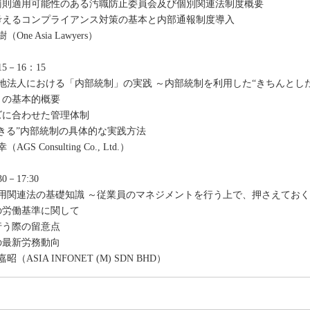
罰則適用可能性のある汚職防止委員会及び個別関連法制度概要
考えるコンプライアンス対策の基本と内部通報制度導入
ne Asia Lawyers）
15－16：15
地法人における「内部統制」の実践 ～内部統制を利用した“きちんとした
」の基本的概要
ズに合わせた管理体制
できる”内部統制の具体的な実践方法
 Consulting Co., Ltd.）
0－17:30
用関連法の基礎知識 ～従業員のマネジメントを行う上で、押さえてお
の労働基準に関して
行う際の留意点
の最新労務動向
ASIA INFONET (M) SDN BHD）