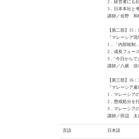
2．経営者にも
3．日本本社と
講師／佐野 和樹（O
【第二部】15：
『マレーシア現
1．「内部統制
2．成長フェー
3．“今日から
講師／八鍬 信幸（AGS
【第三部】16：3
『マレーシア雇
1．マレーシア
2．懲戒処分を
3．マレーシア
講師／田辺 太嘉昭（
言語
日本語