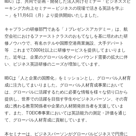
IIBC）は、共同で企画・開発した法人向けセミナー「ビジネススピ
ーキング力向上セミナー～ビジネスの現場で活きる英語を学ぶ
～」を11月6日（月）より提供開始いたしました。
キャプランの研修部門である「Ｊプレゼンスアカデミー」は、航
空会社におけるファーストクラスのおもてなしを基に培われた研
修ノウハウで、有名ホテルや国際空港商業施設、大手デパート
等 これまで7,000社以上に研修サービスを提供してまいりまし
た。近年は、企業のグローバル化やインバウンド需要の拡大に伴
い、ビジネス英語研修のニーズが増加しています。
IIBCは「人と企業の国際化」をミッションとし、グローバル人材育
成に注力してまいりました。グローバル人材育成事業において
は、グローバルに活躍するために必要な情報を様々な切り口から
提供し、世界での活躍を目指す学生やビジネスパーソン、その育
成に携わる教育関係者や企業の人材開発担当者を支援していま
す。また、TOEIC®事業においては英語能力の測定・評価を通じ
て、グローバル人材育成に貢献しています。
本セミナーは、ビジネスパーソンがグローバルビジネスで円滑に