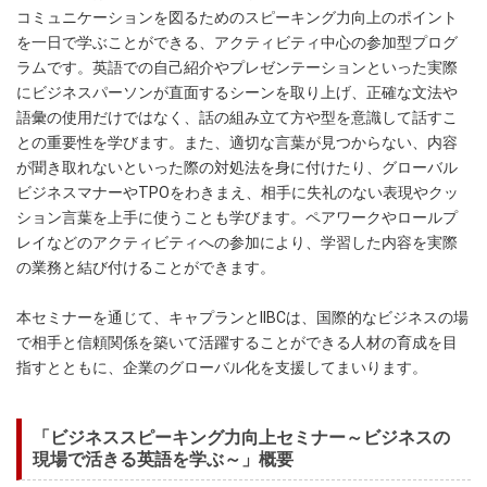
コミュニケーションを図るためのスピーキング力向上のポイント
を一日で学ぶことができる、アクティビティ中心の参加型プログ
ラムです。英語での自己紹介やプレゼンテーションといった実際
にビジネスパーソンが直面するシーンを取り上げ、正確な文法や
語彙の使用だけではなく、話の組み立て方や型を意識して話すこ
との重要性を学びます。また、適切な言葉が見つからない、内容
が聞き取れないといった際の対処法を身に付けたり、グローバル
ビジネスマナーやTPOをわきまえ、相手に失礼のない表現やクッ
ション言葉を上手に使うことも学びます。ペアワークやロールプ
レイなどのアクティビティへの参加により、学習した内容を実際
の業務と結び付けることができます。
本セミナーを通じて、キャプランとIIBCは、国際的なビジネスの場
で相手と信頼関係を築いて活躍することができる人材の育成を目
指すとともに、企業のグローバル化を支援してまいります。
「ビジネススピーキング力向上セミナー～ビジネスの
現場で活きる英語を学ぶ～」概要