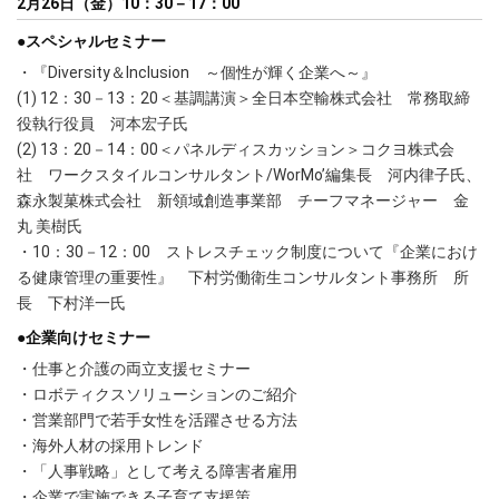
2月26日（金）10：30－17：00
●スペシャルセミナー
・『Diversity＆Inclusion ～個性が輝く企業へ～』
(1) 12：30－13：20＜基調講演＞全日本空輸株式会社 常務取締
役執行役員 河本宏子氏
(2) 13：20－14：00＜パネルディスカッション＞コクヨ株式会
社 ワークスタイルコンサルタント/WorMo’編集長 河内律子氏、
森永製菓株式会社 新領域創造事業部 チーフマネージャー 金
丸 美樹氏
・10：30－12：00 ストレスチェック制度について『企業におけ
る健康管理の重要性』 下村労働衛生コンサルタント事務所 所
長 下村洋一氏
●企業向けセミナー
・仕事と介護の両立支援セミナー
・ロボティクスソリューションのご紹介
・営業部門で若手女性を活躍させる方法
・海外人材の採用トレンド
・「人事戦略」として考える障害者雇用
・企業で実施できる子育て支援策