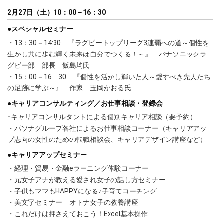
2月27日（土）10：00－16：30
●スペシャルセミナー
・13：30－14:30 『ラグビートップリーグ3連覇への道～個性を
生かし共に歩む輝く未来は自分でつくる！～』 パナソニックラ
グビー部 部長 飯島均氏
・15：00－16：30 『個性を活かし輝いた人～愛すべき先人たち
の足跡に学ぶ～』 作家 玉岡かおる氏
●キャリアコンサルティング／お仕事相談・登録会
･キャリアコンサルタントによる個別キャリア相談（要予約）
・パソナグループ各社によるお仕事相談コーナー（キャリアアッ
プ志向の女性のための転職相談会、キャリアデザイン講座など）
●キャリアアップセミナー
・経理・貿易・金融eラーニング体験コーナー
・元女子アナが教える愛され女子の話し方セミナー
・子供もママもHAPPYになる♪子育てコーチング
・美文字セミナー オトナ女子の教養講座
・これだけは押さえておこう！Excel基本操作