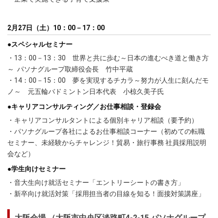
2月27日（土）10：00－17：00
●スペシャルセミナー
・13：00－13：30 世界と共に歩む～日本の進むべき道と働き方
～ パソナグループ取締役会長 竹中平蔵
・14：00－15：00 夢を実現するチカラ～努力が人生に刻んだモ
ノ～ 元五輪バドミントン日本代表 小椋久美子氏
●キャリアコンサルティング／お仕事相談・登録会
・キャリアコンサルタントによる個別キャリア相談（要予約）
・パソナグループ各社によるお仕事相談コーナー（初めての転職
セミナー、未経験からチャレンジ！貿易・旅行事務 社員採用説明
会など）
●学生向けセミナー
・音大生向け就活セミナー「エントリーシートの書き方」
・新卒向け就活対策「採用担当者の目線を知る！面接対策講座」
大阪会場 （大阪市中央区淡路町4-2-15 パソナグループ