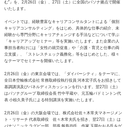
む”』を、2月26日（金）、27日（土）に全国のパソナ拠点で開催
いたします。
イベントでは、経験豊富なキャリアコンサルタントによる「個別
キャリアコンサルティング」をはじめ、具体的な仕事の紹介、未
経験から専門分野にキャリアチェンジする手法などについて学ぶ
「キャリアアップセミナー」等を実施いたします。また企業の人
事担当者向けには「女性の就労促進」や「介護・育児と仕事の両
立支援」、「ストレスチェック義務化」等をはじめとした、様々
なテーマでセミナーを開催いたします。
2月26日（金）の東京会場では、「ダイバーシティ」をテーマに、
全日本空輸株式会社 常務取締役執行役員 河本宏子氏をお招きして
基調講演及びパネルディスカッションを行います。翌27日（土）
はパソナグループ 取締役会長 竹中平蔵や、元五輪バドミントン代
表 小椋久美子氏による特別講演を実施いたします。
2月26日（金）の大阪会場では、株式会社佐々木常夫マネージメン
ト・リサーチ 代表取締役 佐々木常夫氏を招き、翌27日（土）は
パナソニック ラグビー部 部長 飯島均氏、作家 玉岡かおる氏をゲ