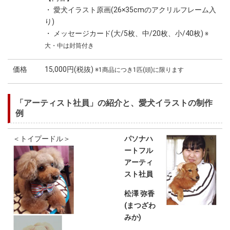
・ 愛犬イラスト原画(26×35cmのアクリルフレーム入
り)
・ メッセージカード(大/5枚、中/20枚、小/40枚)
※
大・中は封筒付き
価格
15,000円(税抜)
※1商品につき1匹(頭)に限ります
「アーティスト社員」の紹介と、愛犬イラストの制作
例
＜トイプードル＞
パソナハ
ートフル
アーティ
スト社員
松澤 弥香
(まつざわ
みか)