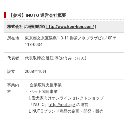
【参考】INUTO 運営会社概要
株式会社 広報戦略室(
http://www.kou-hou.com/
)
所在地
東京都文京区湯島1-3-11 御茶ノ水プラザビル10F 〒
113-0034
代表者
代表取締役 近江 淳(おうみ じゅん)
設立
2008年10月
事業内
・ 企業広報支援事業
容
・ ペット関連事業
L 愛犬家向けオンラインセレクトショップ
『INUTO』
http://inuto.jp/
の運営
L INUTOブランド商品の企画・開発・販売