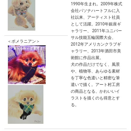
1990年生まれ。2009年株式
会社パソナハートフルに入
社以来、アーティスト社員
として活躍。2010年銀座ギ
ャラリー、 2011年ユニバー
サル技能五輪国際大会、
＜ポメラニアン＞
2012年アメリカンクラブギ
ャラリー、2013年酒田市美
術館に作品出展。
犬の作品だけでなく、風景
や、植物等、あらゆる素材
を丁寧な色遣いと精密な筆
遣いで描く。アート村工房
の商品となる、かわいいイ
ラストを描くのも得意とす
る。