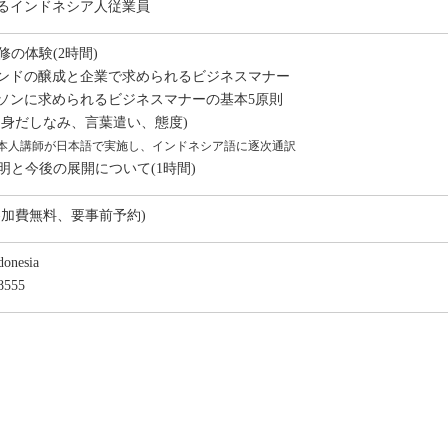
るインドネシア人従業員
修の体験(2時間)
ンドの醸成と企業で求められるビジネスマナー
ーソンに求められるビジネスマナーの基本5原則
、身だしなみ、言葉遣い、態度)
本人講師が日本語で実施し、インドネシア語に逐次通訳
説明と今後の展開について(1時間)
(参加費無料、要事前予約)
donesia
8555