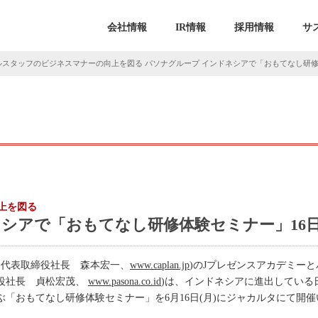
会社情報
IR情報
採用情報
サ
ルスタッフのビジネスマナーの向上を図る パソナグループ インドネシアで「おもてなし研修
上を図る
ネシアで「おもてなし研修体験セミナー」16
、代表取締役社長 森本宏一、
www.caplan.jp
)のJプレゼンスアカデミーとパソ
取締役社長 貞松宏茂、
www.pasona.co.id
)は、インドネシアに進出している
ぶ「おもてなし研修体験セミナー」を6月16日(月)にジャカルタにて開