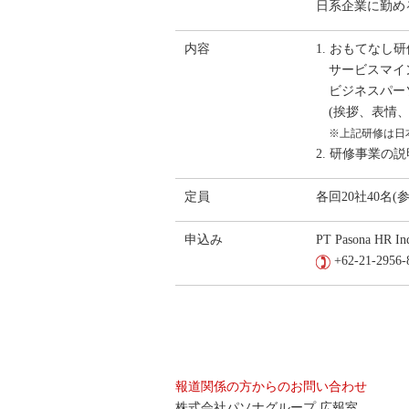
日系企業に勤め
内容
1. おもてなし研
サービスマイ
ビジネスパ
(挨拶、表情
※上記研修は日
2. 研修事業の
定員
各回20社40名
申込み
PT Pasona HR In
+62-21-2956-
報道関係の方からのお問い合わせ
株式会社パソナグループ 広報室