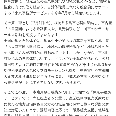
体を対象に、地元企業の産業振興策や地域の観光PRなど、地域活
性化に向けた取り組みを、自治体職員に代わり総合的にサポート
する『東京事務所サービス』を今年7月から開始いたします。
その第一弾として7月1日(火)、福岡県糸島市と契約締結し、市内産
品の首都圏における販路拡大や、観光誘致など、同市のシティセ
ールス活動を支援してまいります。
全国の地方自治体では、地元中小企業の経営革新を支援や地元産
品の大都市圏の販路拡大、地域への観光誘致など、地域活性のた
めの取り組みが積極的に行われています。しかしながら、市区町
村レベルの自治体においては、ノウハウや予算の関係から、各都
道府県のように独自に開設する"東京事務所"などを通じた地域産品
や観光誘致の大規模なプロモーション活動や、中央官庁や首都圏
大企業の取り組みに関する情報収集、地域の経営者への有益な情
報提供等が十分にできていない現状があります。
そこでこの度、日本雇用創出機構が7月より開始する『東京事務所
サービス』では、専任担当者を配置し、産業振興や観光誘致など
に携わる地方自治体職員の方の地域活性に関する様々な課題の解
決に対応いたします。課題内容に応じて、販路拡大支援、地域発