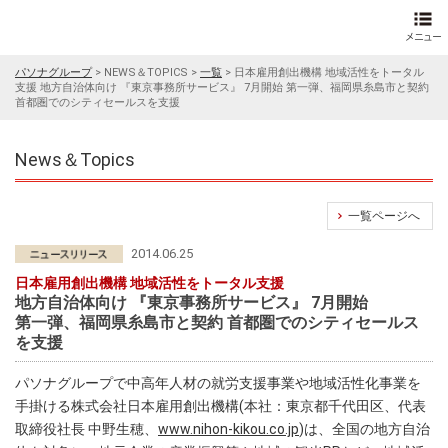
パソナグループ
>
NEWS＆TOPICS
>
一覧
>
日本雇用創出機構 地域活性をトータル
支援 地方自治体向け 『東京事務所サービス』 7月開始 第一弾、福岡県糸島市と契約
首都圏でのシティセールスを支援
News＆Topics
一覧ページへ
2014.06.25
日本雇用創出機構 地域活性をトータル支援
地方自治体向け 『東京事務所サービス』 7月開始
第一弾、福岡県糸島市と契約 首都圏でのシティセールス
を支援
パソナグループで中高年人材の就労支援事業や地域活性化事業を
手掛ける株式会社日本雇用創出機構(本社：東京都千代田区、代表
取締役社長 中野生穂、
www.nihon-kikou.co.jp
)は、全国の地方自治