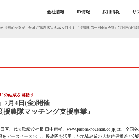
会社情報
IR情報
採用情報
サ
の持続的な発展 全国で"援農隊"の結成を目指す 『援農隊 第一回全国会議』7月4日(金)
隊"の結成を目指す
7月4日(金)開催
年度援農隊マッチング支援事業』
田区、代表取締役社長 田中康輔、
www.pasona-nouentai.co.jp
)は、全国
情報をデータベース化し、援農隊を活用した地域農業の人材確保推進と効