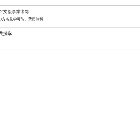
グ支援事業者等
の方も見学可能、費用無料
農援隊