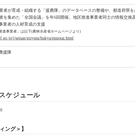
進事業者が育成・組織する「援農隊」のデータベースの整備や、都道府県
事業者を集めた「全国会議」を年6回開催。地区推進事業者同士の情報交
事業者の人材育成の支援
推進事業者」は以下(農林水産省ホームページより)
.go.jp/j/seisan/gizyutu/hukyu/ennotai.html
農援隊
 スケジュール
始
ィング＞】