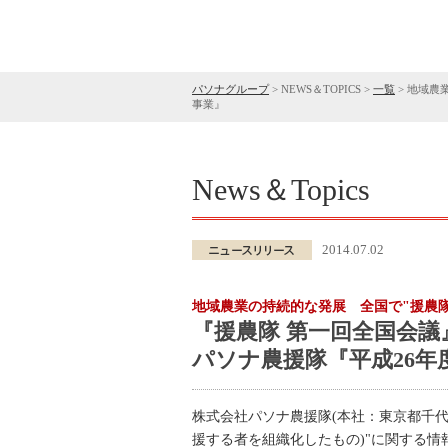
パソナグループ
>
NEWS＆TOPICS
>
一覧
>
地域農業
事業』
News＆Topics
2014.07.02
地域農業の持続的な発展 全国で"援農
『援農隊 第一回全国会議』
パソナ農援隊『平成26
株式会社パソナ農援隊(本社：東京都千代
援する者を組織化したもの)"に関する