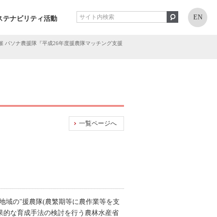
EN
ステナビリティ活動
開催 パソナ農援隊『平成26年度援農隊マッチング支援
一覧ページへ
各地域の"援農隊(農繁期等に農作業等を支
果的な育成手法の検討を行う農林水産省