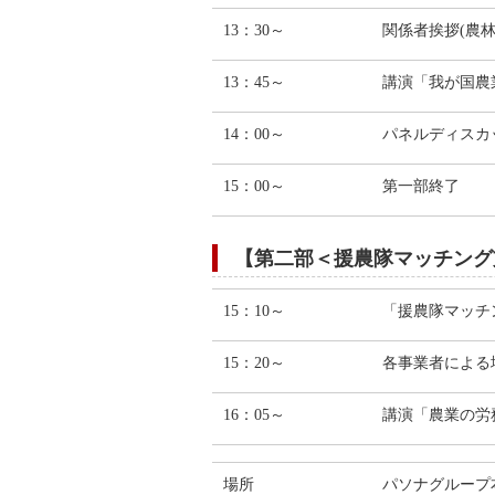
13：30～
関係者挨拶(農
13：45～
講演「我が国農
14：00～
パネルディスカ
15：00～
第一部終了
【第二部＜援農隊マッチング
15：10～
「援農隊マッチ
15：20～
各事業者による
16：05～
講演「農業の労
場所
パソナグループ本