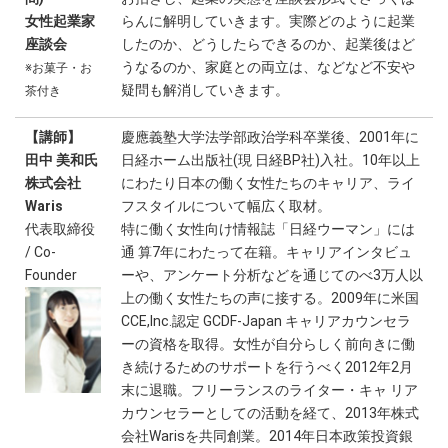
女性起業家
らんに解明していきます。実際どのように起業
座談会
したのか、どうしたらできるのか、起業後はど
うなるのか、家庭との両立は、などなど不安や
※お菓子・お
疑問も解消していきます。
茶付き
【講師】
慶應義塾大学法学部政治学科卒業後、2001年に
田中 美和氏
日経ホーム出版社(現 日経BP社)入社。10年以上
株式会社
にわたり日本の働く女性たちのキャリア、ライ
Waris
フスタイルについて幅広く取材。
代表取締役
特に働く女性向け情報誌「日経ウーマン」には
/ Co-
通 算7年にわたって在籍。キャリアインタビュ
Founder
ーや、アンケート分析などを通じてのべ3万人以
上の働く女性たちの声に接する。2009年に米国
CCE,Inc.認定 GCDF-Japan キャリアカウンセラ
ーの資格を取得。女性が自分らしく前向きに働
き続けるためのサポートを行うべく2012年2月
末に退職。フリーランスのライター・キャ リア
カウンセラーとしての活動を経て、2013年株式
会社Warisを共同創業。2014年日本政策投資銀