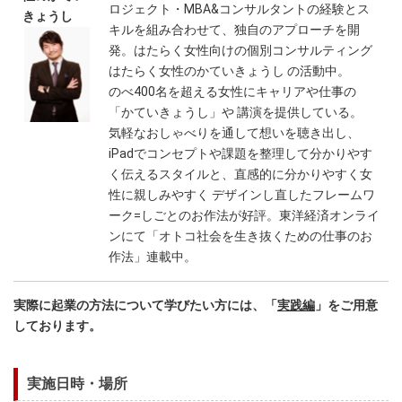
ロジェクト・MBA&コンサルタントの経験とス
きょうし
キルを組み合わせて、独自のアプローチを開
発。はたらく女性向けの個別コンサルティング
はたらく女性のかていきょうし の活動中。
のべ400名を超える女性にキャリアや仕事の
「かていきょうし」や 講演を提供している。
気軽なおしゃべりを通して想いを聴き出し、
iPadでコンセプトや課題を整理して分かりやす
く伝えるスタイルと、直感的に分かりやすく女
性に親しみやすく デザインし直したフレームワ
ーク=しごとのお作法が好評。東洋経済オンライ
ンにて「オトコ社会を生き抜くための仕事のお
作法」連載中。
実際に起業の方法について学びたい方には、「
実践編
」をご用意
しております。
実施日時・場所