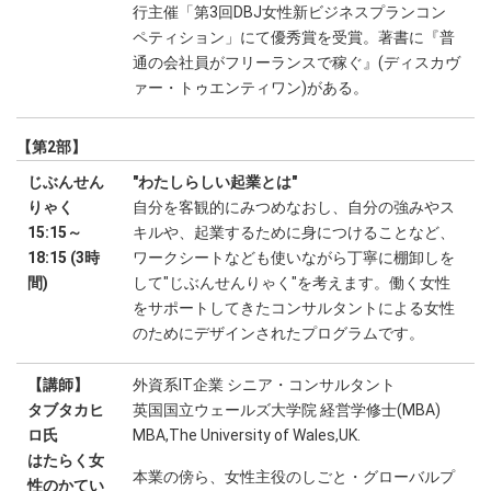
行主催「第3回DBJ女性新ビジネスプランコン
ペティション」にて優秀賞を受賞。著書に『普
通の会社員がフリーランスで稼ぐ』(ディスカヴ
ァー・トゥエンティワン)がある。
【第2部】
じぶんせん
"わたしらしい起業とは"
りゃく
自分を客観的にみつめなおし、自分の強みやス
15:15～
キルや、起業するために身につけることなど、
18:15 (3時
ワークシートなども使いながら丁寧に棚卸しを
間)
して"じぶんせんりゃく"を考えます。働く女性
をサポートしてきたコンサルタントによる女性
のためにデザインされたプログラムです。
【講師】
外資系IT企業 シニア・コンサルタント
タブタカヒ
英国国立ウェールズ大学院 経営学修士(MBA)
ロ氏
MBA,The University of Wales,UK.
はたらく女
本業の傍ら、女性主役のしごと・グローバルプ
性のかてい