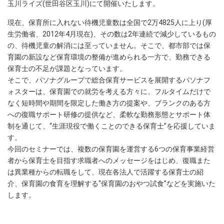
玉川ライズ(世田谷区玉川)にて開催いたします。
現在、保育所に入れない待機児童数は全国で2万4825人に上り(厚
生労働省、2012年4月現在)、その数は2年連続で減少しているもの
の、待機児童の解消には至っていません。そこで、都市部では保
育園の新設など保育環境の整備が進められる一方で、勤務できる
保育士の不足が課題となっています。
そこで、パソナグループで総合保育サービスを展開するパソナフ
ォスターは、保育園での就労を考える方々に、フルタイムだけで
なく短時間や期間を限定した働き方の提案や、ブランクのある方
への復職サポート研修の提供など、柔軟な勤務形態とサポート体
制を通じて、“生涯現役で働くことのできる保育士”を応援していま
す。
今回のセミナーでは、複数の保育園を運営する6つの保育事業経営
者から保育士を目指す求職者へのメッセージをはじめ、復職また
は異業種からの転職をして、現在各法人で活躍する保育士の紹
介、保育園の食育を理解する“保育園のおやつ試食”などを実施いた
します。