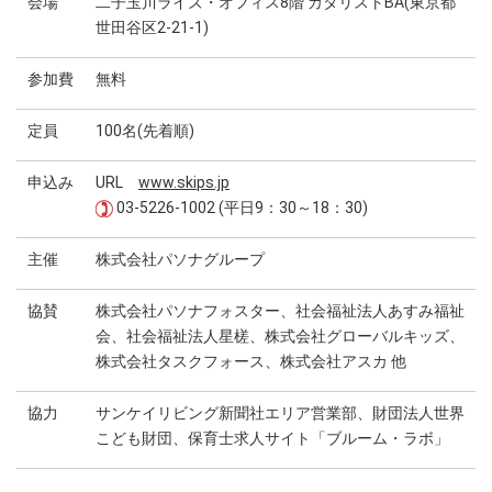
会場
二子玉川ライズ・オフィス8階 カタリストBA(東京都
世田谷区2-21-1)
参加費
無料
定員
100名(先着順)
申込み
URL
www.skips.jp
03-5226-1002 (平日9：30～18：30)
主催
株式会社パソナグループ
協賛
株式会社パソナフォスター、社会福祉法人あすみ福祉
会、社会福祉法人星槎、株式会社グローバルキッズ、
株式会社タスクフォース、株式会社アスカ 他
協力
サンケイリビング新聞社エリア営業部、財団法人世界
こども財団、保育士求人サイト「ブルーム・ラボ」