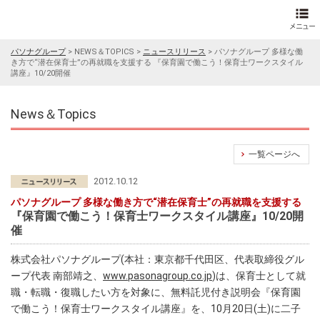
パソナグループ
>
NEWS＆TOPICS
>
ニュースリリース
>
パソナグループ 多様な働
き方で“潜在保育士”の再就職を支援する 『保育園で働こう！保育士ワークスタイル
講座』10/20開催
News＆Topics
一覧ページへ
2012.10.12
パソナグループ 多様な働き方で“潜在保育士”の再就職を支援する
『保育園で働こう！保育士ワークスタイル講座』10/20開
催
株式会社パソナグループ(本社：東京都千代田区、代表取締役グル
ープ代表 南部靖之、
www.pasonagroup.co.jp
)は、保育士として就
職・転職・復職したい方を対象に、無料託児付き説明会『保育園
で働こう！保育士ワークスタイル講座』を、10月20日(土)に二子