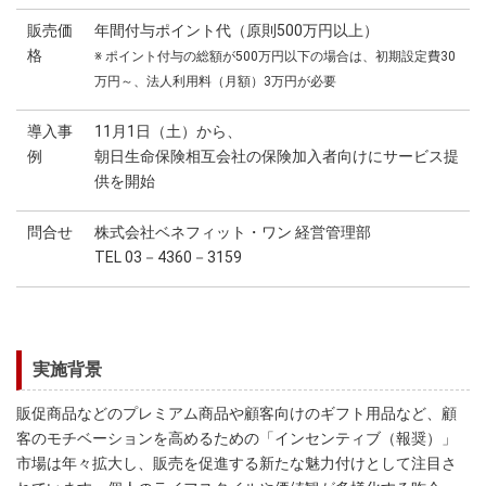
販売価
年間付与ポイント代（原則500万円以上）
格
※ ポイント付与の総額が500万円以下の場合は、初期設定費30
万円～、法人利用料（月額）3万円が必要
導入事
11月1日（土）から、
例
朝日生命保険相互会社の保険加入者向けにサービス提
供を開始
問合せ
株式会社ベネフィット・ワン 経営管理部
TEL 03－4360－3159
実施背景
販促商品などのプレミアム商品や顧客向けのギフト用品など、顧
客のモチベーションを高めるための「インセンティブ（報奨）」
市場は年々拡大し、販売を促進する新たな魅力付けとして注目さ