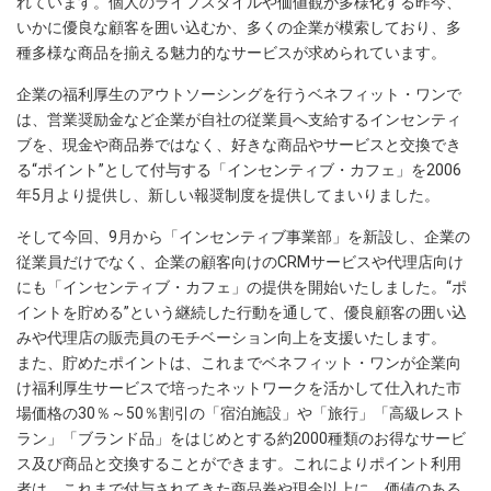
れています。個人のライフスタイルや価値観が多様化する昨今、
いかに優良な顧客を囲い込むか、多くの企業が模索しており、多
種多様な商品を揃える魅力的なサービスが求められています。
企業の福利厚生のアウトソーシングを行うベネフィット・ワンで
は、営業奨励金など企業が自社の従業員へ支給するインセンティ
ブを、現金や商品券ではなく、好きな商品やサービスと交換でき
る“ポイント”として付与する「インセンティブ・カフェ」を2006
年5月より提供し、新しい報奨制度を提供してまいりました。
そして今回、9月から「インセンティブ事業部」を新設し、企業の
従業員だけでなく、企業の顧客向けのCRMサービスや代理店向け
にも「インセンティブ・カフェ」の提供を開始いたしました。“ポ
イントを貯める”という継続した行動を通して、優良顧客の囲い込
みや代理店の販売員のモチベーション向上を支援いたします。
また、貯めたポイントは、これまでベネフィット・ワンが企業向
け福利厚生サービスで培ったネットワークを活かして仕入れた市
場価格の30％～50％割引の「宿泊施設」や「旅行」「高級レスト
ラン」「ブランド品」をはじめとする約2000種類のお得なサービ
ス及び商品と交換することができます。これによりポイント利用
者は、これまで付与されてきた商品券や現金以上に、価値のある