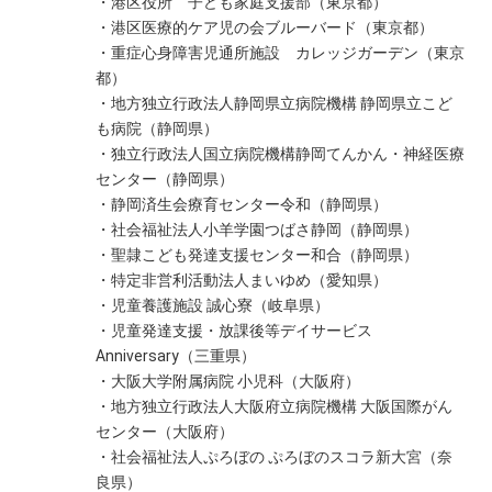
・港区役所 子ども家庭支援部（東京都）
・港区医療的ケア児の会ブルーバード（東京都）
・重症心身障害児通所施設 カレッジガーデン（東京
都）
・地方独立行政法人静岡県立病院機構 静岡県立こど
も病院（静岡県）
・独立行政法人国立病院機構静岡てんかん・神経医療
センター（静岡県）
・静岡済生会療育センター令和（静岡県）
・社会福祉法人小羊学園つばさ静岡（静岡県）
・聖隷こども発達支援センター和合（静岡県）
・特定非営利活動法人まいゆめ（愛知県）
・児童養護施設 誠心寮（岐阜県）
・児童発達支援・放課後等デイサービス
Anniversary（三重県）
・大阪大学附属病院 小児科（大阪府）
・地方独立行政法人大阪府立病院機構 大阪国際がん
センター（大阪府）
・社会福祉法人ぷろぼの ぷろぼのスコラ新大宮（奈
良県）