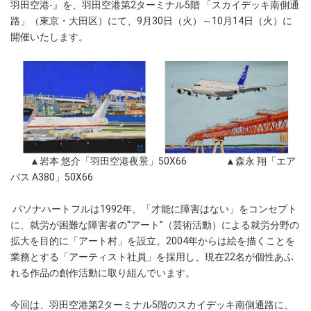
羽田空港-』を、羽田空港第2ターミナル5階 「スカイデッキ南側通
路」（東京・大田区）にて、9月30日（火）～10月14日（火）に
開催いたします。
▲岩本 悠介「羽田空港夜景」50X66 ▲森永 翔「エア
バス A380」50X66
パソナハートフルは1992年、「才能に障害はない」をコンセプト
に、就労が困難な障害者の“アート”（芸術活動）による就労分野の
拡大を目的に「アート村」を設立。2004年からは絵を描くことを
業務とする「アーティスト社員」を採用し、現在22名が個性あふ
れる作品の創作活動に取り組んでいます。
今回は、羽田空港第2ターミナル5階のスカイデッキ南側通路に、