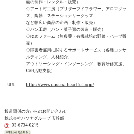
画の制作・レンタル・販売）
◇アート村工房（プリザーブドフラワー、アロマグッ
ズ、陶器、ステーショナリーグッズ
など幅広い商品の企画・制作・販売）
◇パン工房（パン・菓子類の製造・販売）
◇ゆめファーム（無農薬・有機栽培の野菜・ハーブ販
売）
◇障害者雇用に関するサポートサービス（各種コンサ
ルティング、人材紹介、
アウトソーシング・インソーシング、教育研修支援、
CSR活動支援）
URL
https://www.pasona-heartful.co.jp/
報道関係の方からのお問い合わせ
株式会社パソナグループ 広報部
03-6734-0215