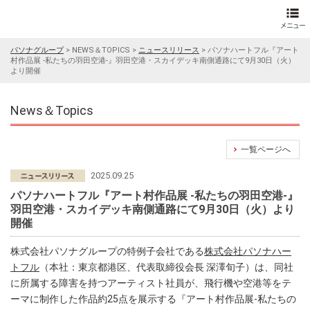
パソナグループ
>
NEWS＆TOPICS
>
ニュースリリース
>
パソナハートフル『アート
村作品展 -私たちの羽田空港-』羽田空港・スカイデッキ南側通路にて9月30日（火）
より開催
News＆Topics
一覧ページへ
2025.09.25
パソナハートフル『アート村作品展 -私たちの羽田空港-』
羽田空港・スカイデッキ南側通路にて9月30日（火）より
開催
株式会社パソナグループの特例子会社である
株式会社パソナハー
トフル
（本社：東京都港区、代表取締役会長 深澤旬子）は、同社
に所属する障害を持つアーティスト社員が、飛行機や空港等をテ
ーマに制作した作品約25点を展示する『アート村作品展-私たちの