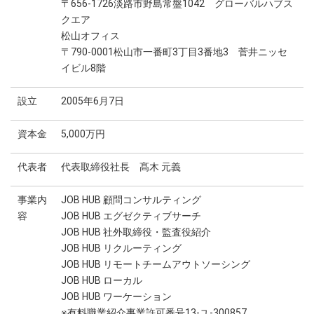
〒656-1726淡路市野島常盤1042 グローバルハブス
クエア
松山オフィス
〒790-0001松山市一番町3丁目3番地3 菅井ニッセ
イビル8階
設立
2005年6月7日
資本金
5,000万円
代表者
代表取締役社長 髙木 元義
事業内
JOB HUB 顧問コンサルティング
容
JOB HUB エグゼクティブサーチ
JOB HUB 社外取締役・監査役紹介
JOB HUB リクルーティング
JOB HUB リモートチームアウトソーシング
JOB HUB ローカル
JOB HUB ワーケーション
※有料職業紹介事業許可番号13-ユ-300857