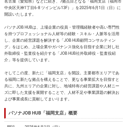
名古屋（愛知県）などに続き、7拠点目となる「福岡支店（福岡市
中央区天神1丁目6-8 ツインビル13F）」を2025年6月1日（日）に
開設いたします。
パソナJOB HUBは、上場企業の役員・管理職経験者や高い専門性
を持つプロフェッショナル人材等の経験・スキル・人脈等を活用
し、企業の経営課題を解決する「JOB HUB顧問コンサルティン
グ」をはじめ、上場企業やガバナンス強化を目指す企業に対し社
外取締役・監査役を紹介する「JOB HUB社外取締役・監査役紹
介」等を提供しています。
そしてこの度、新たに「福岡支店」を開設。主要都市エリアであ
る福岡に新たな拠点を構えることで、更なる事業拡大を目指すと
共に、九州エリアの企業に対し、地域特有の経営課題や人材ニー
ズに即した支援を展開することで、人材不足や事業課題の解決お
よび事業成長に貢献してまいります。
パソナJOB HUB「福岡支店」概要