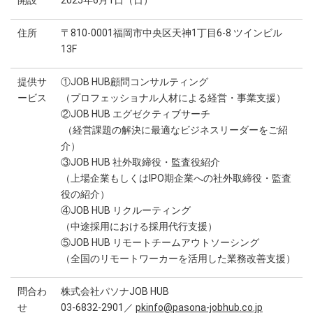
開設
2025年6月1日（日）
住所
〒810-0001福岡市中央区天神1丁目6-8 ツインビル
13F
提供サ
①JOB HUB顧問コンサルティング
ービス
（プロフェッショナル人材による経営・事業支援）
②JOB HUB エグゼクティブサーチ
（経営課題の解決に最適なビジネスリーダーをご紹
介）
③JOB HUB 社外取締役・監査役紹介
（上場企業もしくはIPO期企業への社外取締役・監査
役の紹介）
④JOB HUB リクルーティング
（中途採用における採用代行支援）
⑤JOB HUB リモートチームアウトソーシング
（全国のリモートワーカーを活用した業務改善支援）
問合わ
株式会社パソナJOB HUB
せ
03-6832-2901／
pkinfo@pasona-jobhub.co.jp