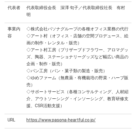
代表者
代表取締役会長 深澤 旬子／代表取締役社長 有村
明
事業内
◇株式会社パソナグループの各種オフィス業務の代行
容
◇アート村（オフィス・店舗の空間プロデュース、絵
画の制作・レンタル・販売）
◇アート村工房（プリザーブドフラワー、アロマグッ
ズ、陶器、ステーショナリーグッズなど幅広い商品の
企画・制作・販売）
◇パン工房（パン・菓子類の製造・販売）
◇ゆめファーム（無農薬・有機栽培の野菜・ハーブ販
売）
◇サポートサービス（各種コンサルティング、人材紹
介、アウトソーシング・インソーシング、教育研修支
援、CSR活動支援）
URL
https://www.pasona-heartful.co.jp/