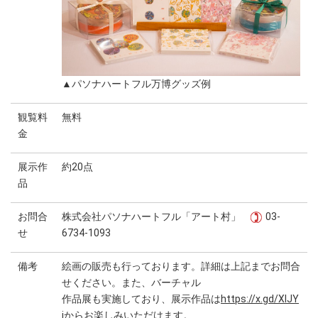
▲パソナハートフル万博グッズ例
観覧料
無料
金
展示作
約20点
品
お問合
株式会社パソナハートフル「アート村」
03-
せ
6734-1093
備考
絵画の販売も行っております。詳細は上記までお問合
せください。また、バーチャル
作品展も実施しており、展示作品は
https://x.gd/XlJY
i
からお楽しみいただけます。