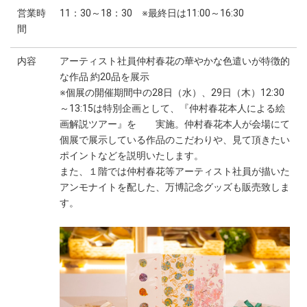
営業時
11：30～18：30 ※最終日は11:00～16:30
間
内容
アーティスト社員仲村春花の華やかな色遣いが特徴的
な作品 約20品を展示
※個展の開催期間中の28日（水）、29日（木）12:30
～13:15は特別企画として、『仲村春花本人による絵
画解説ツアー』を 実施。仲村春花本人が会場にて
個展で展示している作品のこだわりや、見て頂きたい
ポイントなどを説明いたします。
また、１階では仲村春花等アーティスト社員が描いた
アンモナイトを配した、万博記念グッズも販売致しま
す。