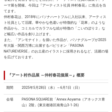
ーマ展を開催。今回は『アーティスト社員 仲村春花』に焦点を当
てます。
仲村春花は、2018年にパソナハートフルに入社以来、アーティス
ト社員として活躍。華やかな色遣いが特徴的な「花車」のような
作品から、コミカルでカラフルな絵が特徴の「こいのぼり２」な
ど幅広い作品を創り上げます。
また、「アンモナイト」を描いた作品が、パソナグループが2025
年大阪・関西万博に出展するパビリオン「PASONA
NATUREVERSE」のお土産のイラストに採用されるなど、活躍の場
を広げております。
『アート村作品展 ～仲村春花個展～』概要
期間
2025年5月28日（水）～6月1日（日）
会場
PASONA SQUARE前「Annex Aoyama（アネックス青
山）2階」(東京都港区南青山3-1-26)