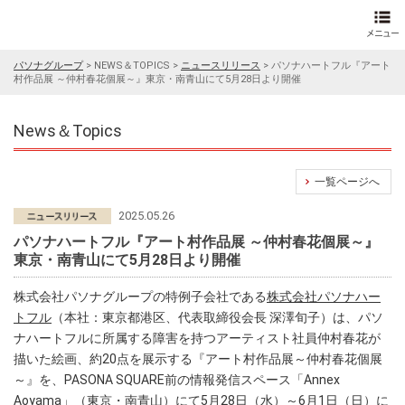
パソナグループ
>
NEWS＆TOPICS
>
ニュースリリース
>
パソナハートフル『アート
村作品展 ～仲村春花個展～』東京・南青山にて5月28日より開催
News＆Topics
一覧ページへ
2025.05.26
パソナハートフル『アート村作品展 ～仲村春花個展～』
東京・南青山にて5月28日より開催
株式会社パソナグループの特例子会社である
株式会社パソナハー
トフル
（本社：東京都港区、代表取締役会長 深澤旬子）は、パソ
ナハートフルに所属する障害を持つアーティスト社員仲村春花が
描いた絵画、約20点を展示する『アート村作品展～仲村春花個展
～』を、PASONA SQUARE前の情報発信スペース「Annex
Aoyama」（東京・南青山）にて5月28日（水）～6月1日（日）に