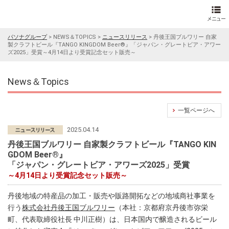
パソナグループ
>
NEWS＆TOPICS
>
ニュースリリース
>
丹後王国ブルワリー 自家
製クラフトビール『TANGO KINGDOM Beer®』「ジャパン・グレートビア・アワー
ズ2025」受賞～4月14日より受賞記念セット販売～
News＆Topics
一覧ページへ
2025.04.14
丹後王国ブルワリー 自家製クラフトビール『TANGO KIN
GDOM Beer®』
「ジャパン・グレートビア・アワーズ2025」受賞
～4月14日より受賞記念セット販売～
丹後地域の特産品の加工・販売や販路開拓などの地域商社事業を
行う
株式会社丹後王国ブルワリー
（本社：京都府京丹後市弥栄
町、代表取締役社長 中川正樹）は、日本国内で醸造されるビール