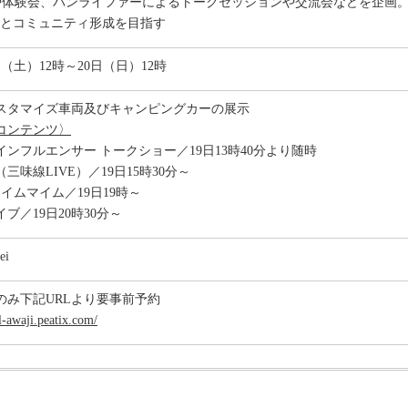
展示や体験会、バンライファーによるトークセッションや交流会などを企画
とコミュニティ形成を目指す
9日（土）12時～20日（日）12時
スタマイズ車両及びキャンピングカーの展示
コンテンツ〉
ンフルエンサー トークショー／19日13時40分より随時
三味線LIVE）／19日15時30分～
マイムマイム／19日19時～
ブ／19日20時30分～
i
のみ下記URLより要事前予約
l-awaji.peatix.com/