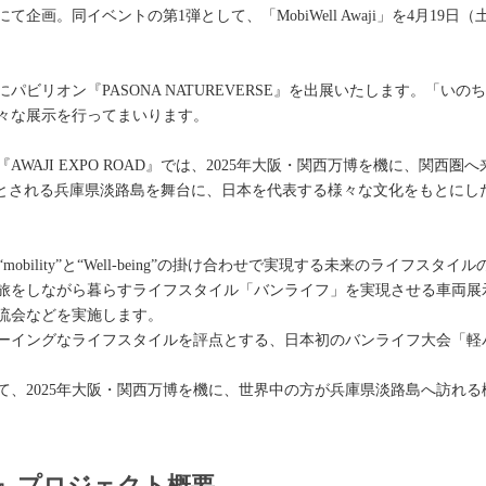
画。同イベントの第1弾として、「MobiWell Awaji」を4月19
にパビリオン『PASONA NATUREVERSE』を出展いたします。「
々な展示を行ってまいります。
WAJI EXPO ROAD』では、2025年大阪・関西万博を機に、関西
”とされる兵庫県淡路島を舞台に、日本を代表する様々な文化をもとにし
では、“mobility”と“Well-being”の掛け合わせで実現する未来のライ
旅をしながら暮らすライフスタイル「バンライフ」を実現させる車両展
流会などを実施します。
ーイングなライフスタイルを評点とする、日本初のバンライフ大会「軽
て、2025年大阪・関西万博を機に、世界中の方が兵庫県淡路島へ訪れ
OAD』プロジェクト概要