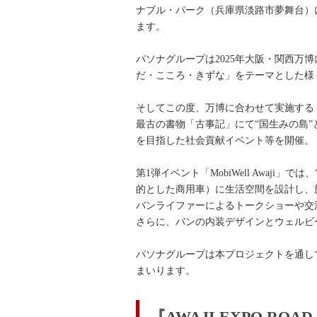
ナブル・パーク（兵庫県淡路市夢舞台）にて企
ます。
パソナグループは2025年大阪・関西万博
だ・こころ・きずな」をテーマとした様
そしてこの度、万博に合わせて実施する『A
最古の書物「古事記」にて“国生みの島
を目指した社会貢献イベント等を開催。
第1弾イベント「MobiWell Awaji」
的とした商用車）に生活空間を設計し、
バンライファーによるトークショーや交
さらに、バンの内装デザインとウェルビ
パソナグループは本プロジェクトを通し
まいります。
『AWAJI EXPO R