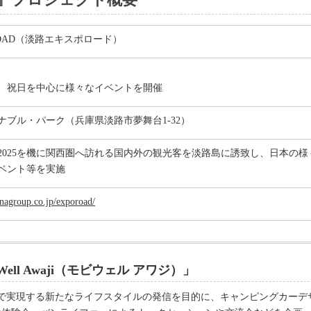
O ROAD（淡路エキスポロード）
月
、祝日を中心に様々なイベントを開催
ナブル・パーク（兵庫県淡路市夢舞台1-32）
2025を機に関西圏へ訪れる国内外の観光客を淡路島に誘致し、日本の
ベント等を実施
nagroup.co.jp/exporoad/
ell Awaji（モビウェル アワジ）」
ng”の掛け合わせで実現する新たなライフスタイルの発信を目的に、キャンピング