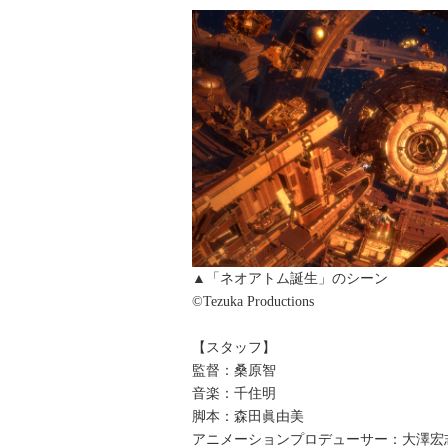
▲「ネオアトム誕生」のシー
©Tezuka Productions
【スタッフ】
監督：桑原智
音楽：千住明
脚本：森田眞由美
アニメーションプロデューサー：大澤宏