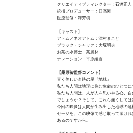
クリエイティブディレクター：石渡正人
統括プロデューサー：日高海
医療監修：澤芳樹
【キャスト】
アトム／ネオアトム：津村まこと
ブラック・ジャック：大塚明夫
お茶の水博士：茶風林
ナレーション：平原綾香
【桑原智監督コメント】
青く美しい奇跡の星『地球』
私たち人間は地球に住む生命のひとつに
私たち人間は、人が人を思いやる心、自
でしょうか？そして、これら無くしては
今回の映像は人間が生み出した地球の危
セージを、この映像で感じ取って頂けれ
あるのですから。