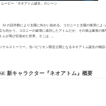
 特別ショートムービー「ネオアトム誕生」のシーン
、AI の誤作動により太陽に向かい始める。コロニーと太陽の衝突によ
立ち向かう。コロニーの破壊に成功したアトムだが、その体は爆発の衝
トムが再び目覚めた世界。そこは…。
ジナルストーリー。当パビリオン限定公開となるネオアトム誕生の物語を
VERSE 新キャラクター『ネオアトム』概要