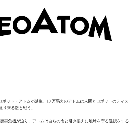
少年型ロボット・アトムが誕生。10 万馬力のアトムは人間とロボットのデ
迫り来る敵と戦う。
陽の衝突危機が迫り、アトムは自らの命と引き換えに地球を守る選択をす