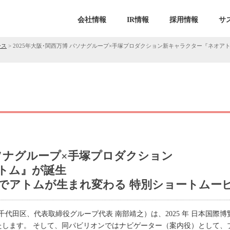
会社情報
IR情報
採用情報
サ
ース
>
2025年大阪･関西万博 パソナグループ×手塚プロダクション新キャラクター『ネオ
 パソナグループ×手塚プロダクション
トム』が誕生
でアトムが生まれ変わる 特別ショートムー
千代田区、代表取締役グループ代表 南部靖之）は、2025 年 日本国際
」を出展いたします。 そして、同パビリオンではナビゲーター（案内役）とし