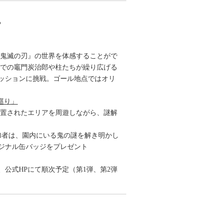
る
『鬼滅の刃』の世界を体感することがで
までの竈門炭治郎や柱たちが繰り広げる
ミッションに挑戦。ゴール地点ではオリ
巡り」
が設置されたエリアを周遊しながら、謎解
加者は、園内にいる鬼の謎を解き明かし
ジナル缶バッジをプレゼント
公式HPにて順次予定（第1弾、第2弾