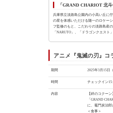
「GRAND CHARIOT 北
兵庫県立淡路島公園内の小高い丘に佇
の星を体感いただける随一のロケーシ
フ監修のもと、こだわりの淡路島産の
「NARUTO」、「ドラゴンクエス
アニメ『鬼滅の刃』コ
期間
2025年3月15
時間
チェックイン15:
内容
【絆のコクーン
「GRAND C
に、竈門炭治郎
＜食事＞