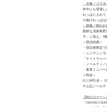
・夕食／コラボ
作中にも登場し
わっぱに入れて
※曲げわっぱは
・朝食／朝のお
新鮮な淡路島野
子」に加え、9
＜宿泊特典＞
・宿泊者限定で
・ニジゲンノモ
「ナイトウォー
・ノベルティ／
・客室ミニバー
＜料金＞
65,138円/
※上記ノベルテ
【柱のコクーン
「GRAND C