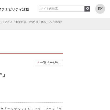
EN
ステナビリティ活動
ンノモリ×アニメ『鬼滅の刃』2つのコラボルーム「絆のコ
一覧ページへ
°」
ーク「ニジゲンノモリ」にて、アニメ『鬼