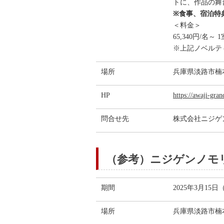
トに、作品の舞
※食事、宿泊特
＜料金＞
65,340円/
※上記ノベルテ
場所
兵庫県淡路市楠
HP
https://awaji-gra
問合せ先
株式会社ニジゲンノ
（参考）ニジゲンノモリ
期間
2025年3月15日
場所
兵庫県淡路市楠本