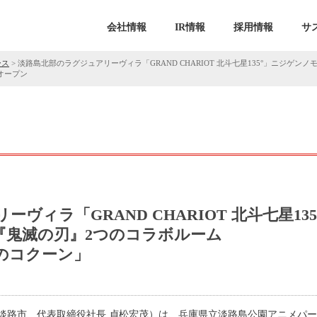
会社情報
IR情報
採用情報
サ
ース
>
淡路島北部のラグジュアリーヴィラ「GRAND CHARIOT 北斗七星135°」ニジゲ
オープン
ヴィラ「GRAND CHARIOT 北斗七星135
『鬼滅の刃』2つのコラボルーム
のコクーン」
淡路市、代表取締役社長 貞松宏茂）は、兵庫県立淡路島公園アニメパ