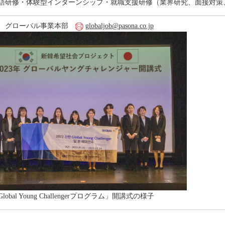
語研修・体験型インターンシップ・就職支援研修（業界研究、面接対策
ナ グローバル事業本部
globaljob@pasona.co.jp
lobal Young Challengerプログラム」開講式の様子