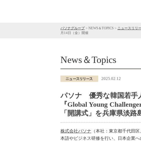
パソナグループ
>
NEWS＆TOPICS
>
ニュースリリ
月14日（金）開催
News＆Topics
2025.02.12
パソナ 優秀な韓国若手
『Global Young Chall
「開講式」を兵庫県淡路島
株式会社パソナ
（本社：東京都千代田区
本語やビジネス研修を行い、日本企業への就職を