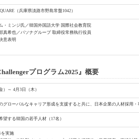
B SQUARE（兵庫県淡路市野島常盤1042）
ム・ミンジ氏／韓国外国語大学 国際社会教育院
部真希也／パソナグループ 取締役常務執行役員
決意表明
 Challengerプログラム2025』概要
（金）～ 4月3日（木）
のグローバルなキャリア形成を支援すると共に、日本企業の人材採用・
希望する韓国の若手人材（17名）
修を実施